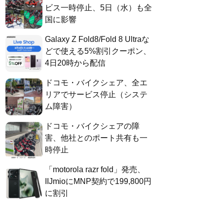
ビス一時停止、5日（水）も全
国に影響
Galaxy Z Fold8/Fold 8 Ultraな
どで使える5%割引クーポン、
4日20時から配信
ドコモ・バイクシェア、全エ
リアでサービス停止（システ
ム障害）
ドコモ・バイクシェアの障
害、他社とのポート共有も一
時停止
「motorola razr fold」発売、
IIJmioにMNP契約で199,800円
に割引