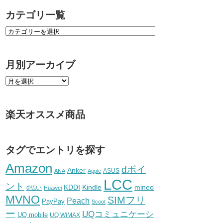
カテゴリ一覧
月別アーカイブ
楽天オススメ商品
タグでエントリを探す
Amazon
dポイ
Anker
ASUS
ANA
Apple
LCC
ント
KDDI
Kindle
mineo
d払い
Huawei
MVNO
SIMフリ
Peach
PayPay
Scoot
ー
UQコミュニケーシ
UQ mobile
UQ WiMAX