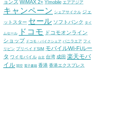
WiMAX 2+
ョンズ
Y!mobile
エアアジア
キャンペーン
ジェ
シェアサイクル
セール
ソフトバンク
ットスター
タイ
ドコモ
ドコモオンライン
ムセール
ショップ
バニラエア
ドコモ・バイクシェア
フィ
モバイルWi-Fiルー
プリペイドSIM
リピン
タ
楽天モバ
台湾
ワイモバイル
成田
台北
イル
香港
香港エクスプレス
関空
電子書籍