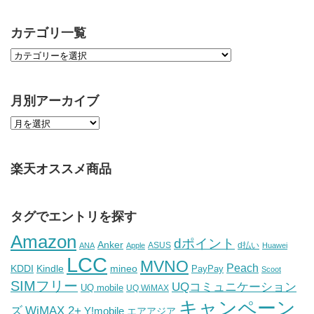
カテゴリ一覧
月別アーカイブ
楽天オススメ商品
タグでエントリを探す
Amazon
dポイント
Anker
ASUS
d払い
ANA
Apple
Huawei
LCC
MVNO
Peach
KDDI
Kindle
mineo
PayPay
Scoot
SIMフリー
UQコミュニケーション
UQ mobile
UQ WiMAX
キャンペーン
WiMAX 2+
ズ
Y!mobile
エアアジア