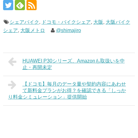
シェアバイク
,
ドコモ・バイクシェア
,
大阪
,
大阪バイク
シェア
,
大阪メトロ
@shimajiro
HUAWEI P30シリーズ、Amazonも取扱いを中
止・再開未定
【ドコモ】毎月のデータ量や契約内容にあわせ
て新料金プランがお得？を確認できる「しっか
り料金シミュレーション」提供開始