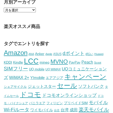
月別アーカイブ
楽天オススメ商品
タグでエントリを探す
Amazon
dポイント
Anker
ASUS
d払い
ANA
Apple
Huawei
LCC
MVNO
Peach
KDDI
Kindle
mineo
PayPay
Scoot
SIMフリー
UQコミュニケーション
UQ mobile
UQ WiMAX
キャンペーン
WiMAX 2+
ズ
Y!mobile
エアアジア
セール
ソフトバンク
ジェットスター
シェアサイクル
タ
ドコモ
ドコモオンラインショップ
イムセール
ドコ
モバイル
バニラエア
プリペイドSIM
モ・バイクシェア
フィリピン
Wi-Fiルータ
楽天モバイル
台湾
ワイモバイル
成田
台北