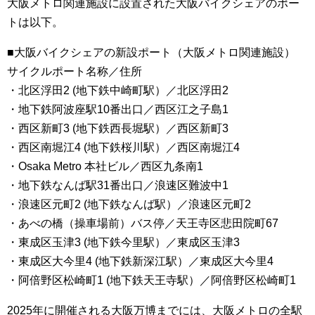
大阪メトロ関連施設に設置された大阪バイクシェアのポー
トは以下。
■大阪バイクシェアの新設ポート（大阪メトロ関連施設）
サイクルポート名称／住所
・北区浮田2 (地下鉄中崎町駅）／北区浮田2
・地下鉄阿波座駅10番出口／西区江之子島1
・西区新町3 (地下鉄西長堀駅）／西区新町3
・西区南堀江4 (地下鉄桜川駅）／西区南堀江4
・Osaka Metro 本社ビル／西区九条南1
・地下鉄なんば駅31番出口／浪速区難波中1
・浪速区元町2 (地下鉄なんば駅）／浪速区元町2
・あべの橋（操車場前）バス停／天王寺区悲田院町67
・東成区玉津3 (地下鉄今里駅）／東成区玉津3
・東成区大今里4 (地下鉄新深江駅）／東成区大今里4
・阿倍野区松崎町1 (地下鉄天王寺駅）／阿倍野区松崎町1
2025年に開催される大阪万博までには、大阪メトロの全駅