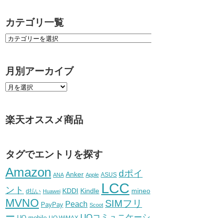
カテゴリ一覧
月別アーカイブ
楽天オススメ商品
タグでエントリを探す
Amazon
dポイ
Anker
ASUS
ANA
Apple
LCC
ント
KDDI
Kindle
mineo
d払い
Huawei
MVNO
SIMフリ
Peach
PayPay
Scoot
ー
UQコミュニケーシ
UQ mobile