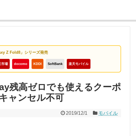
axy Z Fold8」シリーズ発売
天市場
docomo
KDDI
SoftBank
楽天モバイル
 Pay残高ゼロでも使えるクーポ
でキャンセル不可
2019/12/1
モバイル