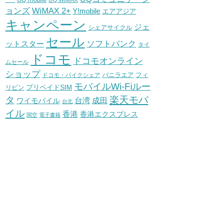
UQ WiMAX
WiMAX 2+
ョンズ
Y!mobile
エアアジア
キャンペーン
ジェ
シェアサイクル
セール
ソフトバンク
ットスター
タイ
ドコモ
ドコモオンライン
ムセール
ショップ
バニラエア
ドコモ・バイクシェア
フィ
モバイルWi-Fiルー
プリペイドSIM
リピン
タ
楽天モバ
台湾
ワイモバイル
成田
台北
イル
香港
香港エクスプレス
関空
電子書籍