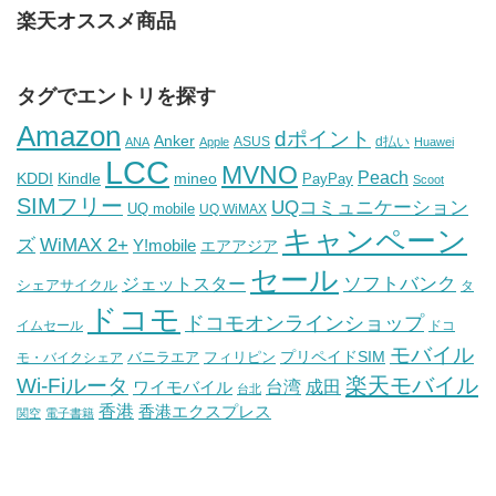
楽天オススメ商品
タグでエントリを探す
Amazon
dポイント
Anker
ASUS
d払い
ANA
Apple
Huawei
LCC
MVNO
Peach
KDDI
Kindle
mineo
PayPay
Scoot
SIMフリー
UQコミュニケーション
UQ mobile
UQ WiMAX
キャンペーン
WiMAX 2+
ズ
Y!mobile
エアアジア
セール
ソフトバンク
ジェットスター
シェアサイクル
タ
ドコモ
ドコモオンラインショップ
イムセール
ドコ
モバイル
バニラエア
プリペイドSIM
モ・バイクシェア
フィリピン
Wi-Fiルータ
楽天モバイル
台湾
ワイモバイル
成田
台北
香港
香港エクスプレス
関空
電子書籍