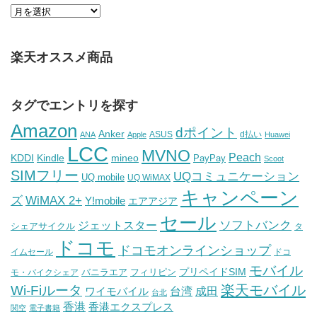
楽天オススメ商品
タグでエントリを探す
Amazon
dポイント
Anker
ASUS
d払い
ANA
Apple
Huawei
LCC
MVNO
Peach
KDDI
Kindle
mineo
PayPay
Scoot
SIMフリー
UQコミュニケーション
UQ mobile
UQ WiMAX
キャンペーン
WiMAX 2+
ズ
Y!mobile
エアアジア
セール
ソフトバンク
ジェットスター
シェアサイクル
タ
ドコモ
ドコモオンラインショップ
イムセール
ドコ
モバイル
バニラエア
プリペイドSIM
モ・バイクシェア
フィリピン
Wi-Fiルータ
楽天モバイル
台湾
ワイモバイル
成田
台北
香港
香港エクスプレス
関空
電子書籍