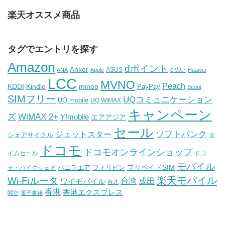
楽天オススメ商品
タグでエントリを探す
Amazon
dポイント
Anker
ASUS
d払い
ANA
Apple
Huawei
LCC
MVNO
Peach
KDDI
Kindle
mineo
PayPay
Scoot
SIMフリー
UQコミュニケーション
UQ mobile
UQ WiMAX
キャンペーン
WiMAX 2+
ズ
Y!mobile
エアアジア
セール
ソフトバンク
ジェットスター
シェアサイクル
タ
ドコモ
ドコモオンラインショップ
イムセール
ドコ
モバイル
バニラエア
プリペイドSIM
モ・バイクシェア
フィリピン
Wi-Fiルータ
楽天モバイル
台湾
ワイモバイル
成田
台北
香港
香港エクスプレス
関空
電子書籍