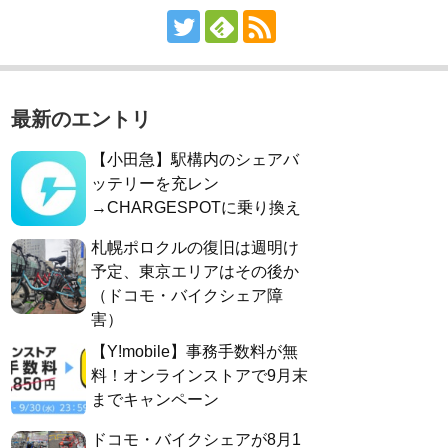
最新のエントリ
【小田急】駅構内のシェアバ
ッテリーを充レン
→CHARGESPOTに乗り換え
札幌ポロクルの復旧は週明け
予定、東京エリアはその後か
（ドコモ・バイクシェア障
害）
【Y!mobile】事務手数料が無
料！オンラインストアで9月末
までキャンペーン
ドコモ・バイクシェアが8月1