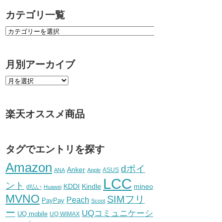
カテゴリ一覧
月別アーカイブ
楽天オススメ商品
タグでエントリを探す
Amazon
dポイ
Anker
ASUS
ANA
Apple
LCC
ント
KDDI
Kindle
mineo
d払い
Huawei
MVNO
SIMフリ
Peach
PayPay
Scoot
ー
UQコミュニケーシ
UQ mobile
UQ WiMAX