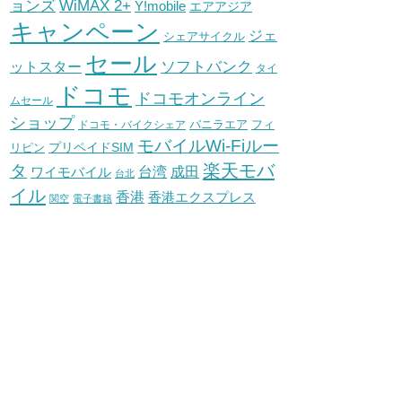
WiMAX 2+
ョンズ
Y!mobile
エアアジア
キャンペーン
ジェ
シェアサイクル
セール
ソフトバンク
ットスター
タイ
ドコモ
ドコモオンライン
ムセール
ショップ
バニラエア
ドコモ・バイクシェア
フィ
モバイルWi-Fiルー
プリペイドSIM
リピン
タ
楽天モバ
台湾
ワイモバイル
成田
台北
イル
香港
香港エクスプレス
関空
電子書籍