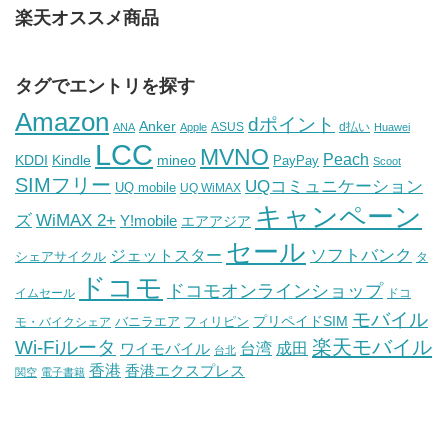
楽天オススメ商品
タグでエントリを探す
Amazon
dポイント
Anker
ASUS
d払い
ANA
Apple
Huawei
LCC
MVNO
Peach
KDDI
Kindle
mineo
PayPay
Scoot
SIMフリー
UQコミュニケーション
UQ mobile
UQ WiMAX
キャンペーン
WiMAX 2+
ズ
Y!mobile
エアアジア
セール
ソフトバンク
ジェットスター
シェアサイクル
タ
ドコモ
ドコモオンラインショップ
イムセール
ドコ
モバイル
バニラエア
プリペイドSIM
モ・バイクシェア
フィリピン
Wi-Fiルータ
楽天モバイル
台湾
ワイモバイル
成田
台北
香港
香港エクスプレス
関空
電子書籍