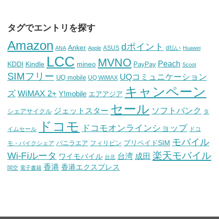
タグでエントリを探す
Amazon
dポイント
Anker
ASUS
d払い
ANA
Apple
Huawei
LCC
MVNO
Peach
KDDI
Kindle
mineo
PayPay
Scoot
SIMフリー
UQコミュニケーション
UQ mobile
UQ WiMAX
キャンペーン
WiMAX 2+
ズ
Y!mobile
エアアジア
セール
ソフトバンク
ジェットスター
シェアサイクル
タ
ドコモ
ドコモオンラインショップ
イムセール
ドコ
モバイル
バニラエア
プリペイドSIM
モ・バイクシェア
フィリピン
Wi-Fiルータ
楽天モバイル
台湾
ワイモバイル
成田
台北
香港
香港エクスプレス
関空
電子書籍