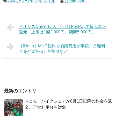
ANA
,
ANA Pocket
,
マイル
@shimajiro
イオシス新宿西口店、9月はPayPayで最大25%
還元（上限は1回2,000円、期間5,000円）
【IIJmio】MNP契約で初期費用が半額、月額料
金を440円×6カ月割引など
最新のエントリ
ドコモ・バイクシェアが8月1日以降の料金を返
金、正常利用分も対象