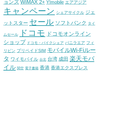
WiMAX 2+
ョンズ
Y!mobile
エアアジア
キャンペーン
ジェ
シェアサイクル
セール
ソフトバンク
ットスター
タイ
ドコモ
ドコモオンライン
ムセール
ショップ
バニラエア
ドコモ・バイクシェア
フィ
モバイルWi-Fiルー
プリペイドSIM
リピン
タ
楽天モバ
台湾
ワイモバイル
成田
台北
イル
香港
香港エクスプレス
関空
電子書籍