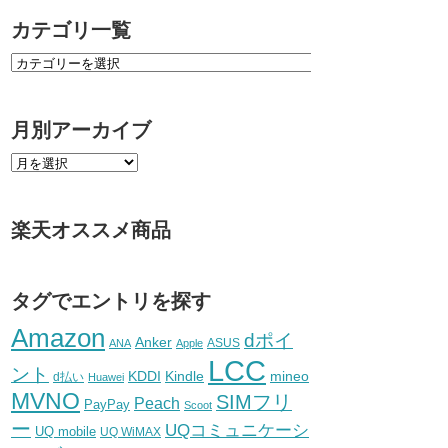
カテゴリ一覧
月別アーカイブ
楽天オススメ商品
タグでエントリを探す
Amazon
dポイ
Anker
ASUS
ANA
Apple
LCC
ント
KDDI
Kindle
mineo
d払い
Huawei
MVNO
SIMフリ
Peach
PayPay
Scoot
ー
UQコミュニケーシ
UQ mobile
UQ WiMAX