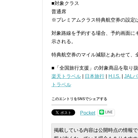
■対象クラス
普通席
※プレミアムクラス特典航空券の設定
対象路線を予約する場合、予約画面に
示される。
特典航空券のマイル減額とあわせて、
■「全国旅行支援」の対象商品を取り
楽天トラベル
|
日本旅行
|
H.I.S.
|
JAL
トラベル
このエントリをSNSでシェアする
LINE
Pocket
掲載している内容は公開時点の情報で