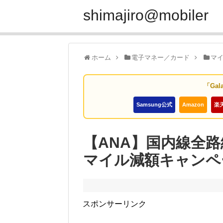
shimajiro@mobiler
ホーム
電子マネー／カード
マ
「Gal
Samsung公式
Amazon
楽
【ANA】国内線全路
マイル減額キャンペ
スポンサーリンク