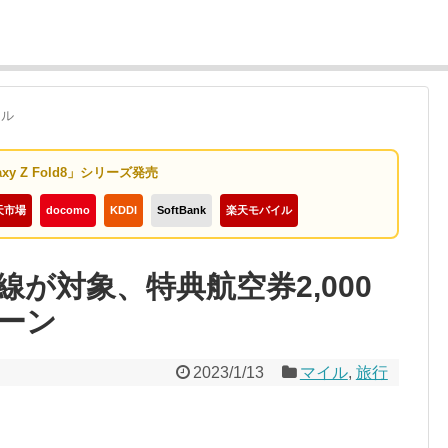
イル
axy Z Fold8」シリーズ発売
天市場
docomo
KDDI
SoftBank
楽天モバイル
線が対象、特典航空券2,000
ーン
2023/1/13
マイル
,
旅行