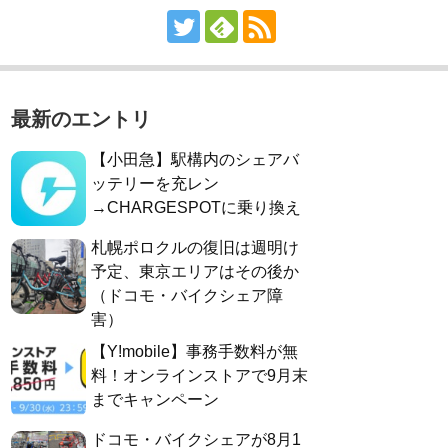
最新のエントリ
【小田急】駅構内のシェアバ
ッテリーを充レン
→CHARGESPOTに乗り換え
札幌ポロクルの復旧は週明け
予定、東京エリアはその後か
（ドコモ・バイクシェア障
害）
【Y!mobile】事務手数料が無
料！オンラインストアで9月末
までキャンペーン
ドコモ・バイクシェアが8月1