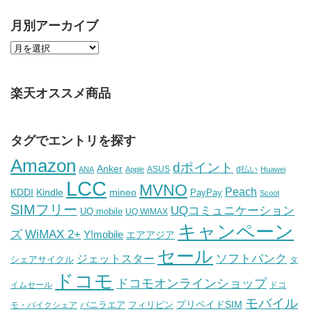
月別アーカイブ
楽天オススメ商品
タグでエントリを探す
Amazon
dポイント
Anker
ASUS
d払い
ANA
Apple
Huawei
LCC
MVNO
Peach
KDDI
Kindle
mineo
PayPay
Scoot
SIMフリー
UQコミュニケーション
UQ mobile
UQ WiMAX
キャンペーン
WiMAX 2+
ズ
Y!mobile
エアアジア
セール
ソフトバンク
ジェットスター
シェアサイクル
タ
ドコモ
ドコモオンラインショップ
イムセール
ドコ
モバイル
バニラエア
プリペイドSIM
モ・バイクシェア
フィリピン