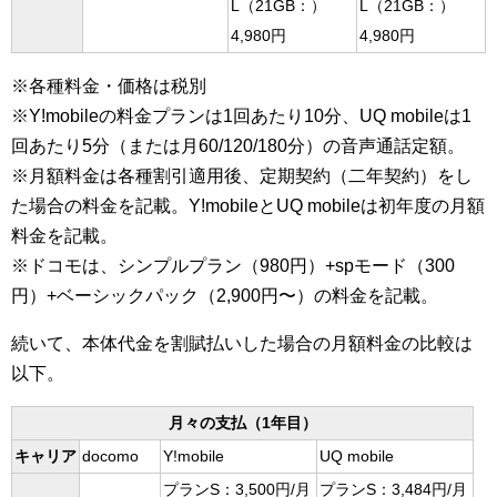
L（21GB：）
L（21GB：）
4,980円
4,980円
※各種料金・価格は税別
※Y!mobileの料金プランは1回あたり10分、UQ mobileは1
回あたり5分（または月60/120/180分）の音声通話定額。
※月額料金は各種割引適用後、定期契約（二年契約）をし
た場合の料金を記載。Y!mobileとUQ mobileは初年度の月額
料金を記載。
※ドコモは、シンプルプラン（980円）+spモード（300
円）+ベーシックパック（2,900円〜）の料金を記載。
続いて、本体代金を割賦払いした場合の月額料金の比較は
以下。
月々の支払（1年目）
キャリア
docomo
Y!mobile
UQ mobile
プランS：3,500円/月
プランS：3,484円/月