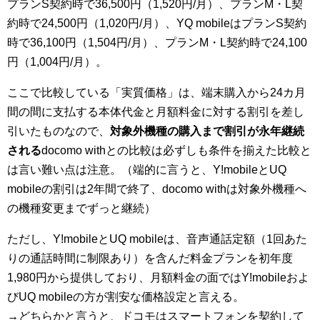
プランS契約時で36,500円（1,520円/月）、プランM・L契
約時で24,500円（1,020円/月）、YQ mobileはプランS契約
時で36,100円（1,504円/月）、プランM・L契約時で24,100
円（1,004円/月）。
ここで比較している「実質価格」は、端末購入から24カ月
間の間に支払する本体代金と月額料金に対する割引を差し
引いたものなので、
対象外機種の購入まで割引が永年継続
される
docomo withとの比較は必ずしも条件を揃えた比較と
は言い難い点は注意。（端的に言うと、Y!mobileとUQ
mobileの割引は2年間で終了、docomo withは対象外機種へ
の機種変更までずっと継続）
ただし、Y!mobileとUQ mobileは、音声通話定額（1回あた
りの通話時間に制限あり）を含んだ料金プランを初年度
1,980円から提供しており、月額料金の面ではY!mobileおよ
びUQ mobileの方が割安な価格設定と言える。
→どちらかと言うと、ドコモはスマートフォンを契約して