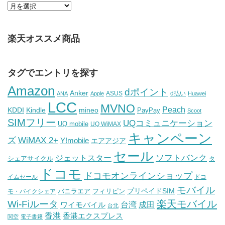
楽天オススメ商品
タグでエントリを探す
Amazon
dポイント
Anker
ASUS
d払い
ANA
Apple
Huawei
LCC
MVNO
Peach
KDDI
Kindle
mineo
PayPay
Scoot
SIMフリー
UQコミュニケーション
UQ mobile
UQ WiMAX
キャンペーン
WiMAX 2+
ズ
Y!mobile
エアアジア
セール
ソフトバンク
ジェットスター
シェアサイクル
タ
ドコモ
ドコモオンラインショップ
イムセール
ドコ
モバイル
バニラエア
プリペイドSIM
モ・バイクシェア
フィリピン
Wi-Fiルータ
楽天モバイル
台湾
ワイモバイル
成田
台北
香港
香港エクスプレス
関空
電子書籍