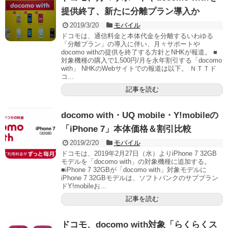
提供終了、新たに分離プラン導入か
2019/3/20
モバイル
ドコモは、通信料金と本体代金を分離するいわゆる
「分離プラン」の導入に伴い、月々サポートや
docomo withの提供を終了する方針とNHKが報道。 ■
対象機種の購入で1,500円/月を永年割引する「docomo
with」 NHKのWebサイトでの報道は以下。 ＮＴＴド
コ...
記事を読む
docomo with・UQ mobile・Y!mobileの
「iPhone 7」本体価格＆割引比較
2019/2/20
モバイル
ドコモは、2019年2月27日（水）よりiPhone 7 32GB
モデルを「docomo with」の対象機種に追加する。
■iPhone 7 32GBが「docomo with」対象モデルに
iPhone 7 32GBモデルは、ソフトバンクのサブブラン
ドY!mobileお...
記事を読む
ドコモ、docomo with対象「らくらくス