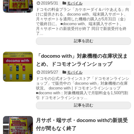
2019/5/31
モバイル
ドコモの料金プラン「カケホーダイ＆パケあえる」向
けに提供される、docomo with、端末購入サポート、
月々サポートを適用した機種の購入が5月31日（金）
で最終日に。 ■docomo with、端末購入サポート、
月々サポートの新規受付が終了 同日で新規受付を終
了...
記事を読む
「docomo with」対象機種の在庫状況ま
とめ、ドコモオンラインショップ
2019/5/27
モバイル
ドコモの公式オンラインストア「ドコモオンラインシ
ョップ」で販売中の「docomo with」対象機種の在庫
状況。 docomo with | ドコモオンラインショップ
■docomo with：対象機種購入で月額料金を1,500円割
引 ドコモオンラインショッ...
記事を読む
月サポ・端サポ・docomo withの新規受
付が間もなく終了