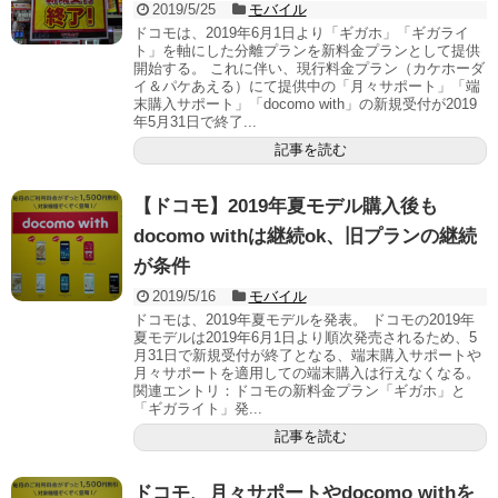
2019/5/25
モバイル
ドコモは、2019年6月1日より「ギガホ」「ギガライ
ト」を軸にした分離プランを新料金プランとして提供
開始する。 これに伴い、現行料金プラン（カケホーダ
イ＆パケあえる）にて提供中の「月々サポート」「端
末購入サポート」「docomo with」の新規受付が2019
年5月31日で終了...
記事を読む
【ドコモ】2019年夏モデル購入後も
docomo withは継続ok、旧プランの継続
が条件
2019/5/16
モバイル
ドコモは、2019年夏モデルを発表。 ドコモの2019年
夏モデルは2019年6月1日より順次発売されるため、5
月31日で新規受付が終了となる、端末購入サポートや
月々サポートを適用しての端末購入は行えなくなる。
関連エントリ：ドコモの新料金プラン「ギガホ」と
「ギガライト」発...
記事を読む
ドコモ、月々サポートやdocomo withを