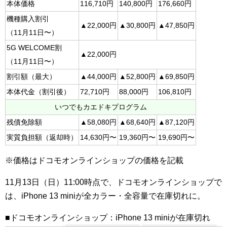
本体価格
116,710円
140,800円
176,660円
機種購入割引
▲22,000円
▲30,800円
▲47,850円
（11月11日〜）
5G WELCOME割
▲22,000円
（11月11日〜）
割引額（最大）
▲44,000円
▲52,800円
▲69,850円
本体代金（割引後）
72,710円
88,000円
106,810円
いつでもカエドキプログラム
残債免除額
▲58,080円
▲68,640円
▲87,120円
実質負担額（返却時）
14,630円〜
19,360円〜
19,690円〜
※価格はドコモオンラインショップの価格を記載
11月13日（日）11:00時点で、ドコモオンラインショップで
は、iPhone 13 miniが全カラー・全容量で在庫切れに。
■ドコモオンラインショップ：iPhone 13 miniが在庫切れ