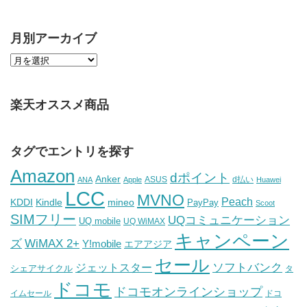
月別アーカイブ
楽天オススメ商品
タグでエントリを探す
Amazon
dポイント
Anker
ASUS
d払い
ANA
Apple
Huawei
LCC
MVNO
Peach
KDDI
Kindle
mineo
PayPay
Scoot
SIMフリー
UQコミュニケーション
UQ mobile
UQ WiMAX
キャンペーン
WiMAX 2+
ズ
Y!mobile
エアアジア
セール
ソフトバンク
ジェットスター
シェアサイクル
タ
ドコモ
ドコモオンラインショップ
イムセール
ドコ