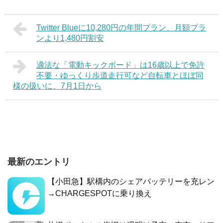
Twitter Blueに10,280円の年間プラン、月額プラ
ンより1,480円割安
適法な「電動キックボード」は16歳以上で免許
不要・ゆっくり歩道走行可など自転車とほぼ同
様の扱いに、7月1日から
最新のエントリ
【小田急】駅構内のシェアバッテリーを充レン
→CHARGESPOTに乗り換え