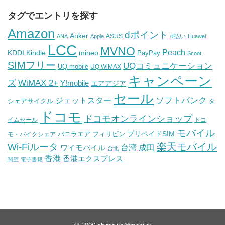
タグでエントリを探す
Amazon
dポイント
Anker
ASUS
d払い
ANA
Apple
Huawei
LCC
MVNO
Peach
KDDI
Kindle
mineo
PayPay
Scoot
SIMフリー
UQコミュニケーション
UQ mobile
UQ WiMAX
キャンペーン
WiMAX 2+
ズ
Y!mobile
エアアジア
セール
ソフトバンク
ジェットスター
シェアサイクル
タ
ドコモ
ドコモオンラインショップ
イムセール
ドコ
モバイル
バニラエア
プリペイドSIM
モ・バイクシェア
フィリピン
Wi-Fiルータ
楽天モバイル
台湾
ワイモバイル
成田
台北
香港
香港エクスプレス
関空
電子書籍