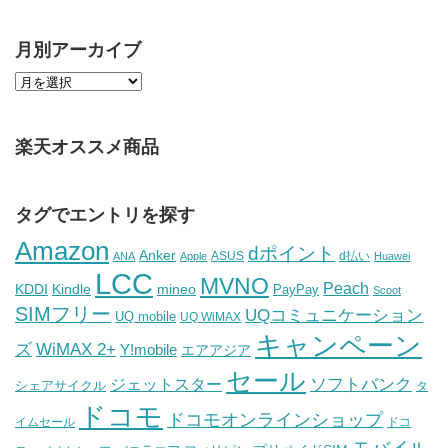
月別アーカイブ
楽天オススメ商品
タグでエントリを探す
Amazon
dポイント
Anker
ASUS
d払い
ANA
Apple
Huawei
LCC
MVNO
Peach
KDDI
Kindle
mineo
PayPay
Scoot
SIMフリー
UQコミュニケーション
UQ mobile
UQ WiMAX
キャンペーン
WiMAX 2+
ズ
Y!mobile
エアアジア
セール
ソフトバンク
ジェットスター
シェアサイクル
タ
ドコモ
ドコモオンラインショップ
イムセール
ドコ