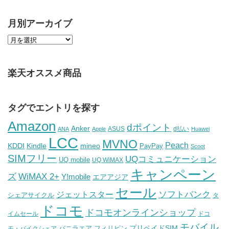
月別アーカイブ
楽天オススメ商品
タグでエントリを探す
Amazon
dポイント
Anker
ASUS
d払い
ANA
Apple
Huawei
LCC
MVNO
Peach
KDDI
Kindle
mineo
PayPay
Scoot
SIMフリー
UQコミュニケーション
UQ mobile
UQ WiMAX
キャンペーン
WiMAX 2+
ズ
Y!mobile
エアアジア
セール
ソフトバンク
ジェットスター
シェアサイクル
タ
ドコモ
ドコモオンラインショップ
イムセール
ドコ
モバイル
バニラエア
プリペイドSIM
モ・バイクシェア
フィリピン