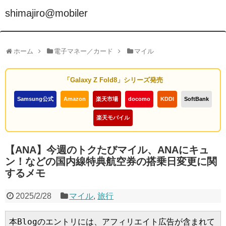
shimajiro@mobiler
ホーム
電子マネー／カード
マイル
「Galaxy Z Fold8」シリーズ発売
Samsung公式
Amazon
楽天市場
docomo
KDDI
SoftBank
楽天モバイル
【ANA】今週のトクたびマイル、ANAにキュ
ン！などの国内線特典航空券の搭乗日変更に関
するメモ
2025/2/28
マイル
,
旅行
本Blogのエントリには、アフィリエイト広告が含まれて