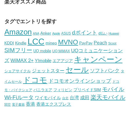
楽天オススメ商品
タグでエントリを探す
Amazon
dポイント
Anker
ASUS
d払い
ANA
Apple
Huawei
LCC
MVNO
Peach
KDDI
Kindle
mineo
PayPay
Scoot
SIMフリー
UQコミュニケーション
UQ mobile
UQ WiMAX
キャンペーン
WiMAX 2+
ズ
Y!mobile
エアアジア
セール
ソフトバンク
ジェットスター
シェアサイクル
タ
ドコモ
ドコモオンラインショップ
イムセール
ドコ
モバイル
バニラエア
プリペイドSIM
モ・バイクシェア
フィリピン
Wi-Fiルータ
楽天モバイル
台湾
ワイモバイル
成田
台北
香港
香港エクスプレス
関空
電子書籍