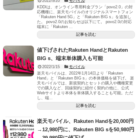
2022/5/20
モバイル
KDDIは、オンライン専用料金プラン「povo2.0」の対
応機種に、楽天モバイルのオリジナルスマートフォン
「Rakuten Hand 5G」と「Rakuten BIG s」を追加し
た。 povo2.0のお知らせは以下にて。 povo2.0の対応
端末に「Rakuten ...
記事を読む
値下げされたRakuten HandとRakuten
BIG s、端末単体購入も可能
2022/1/15
モバイル
楽天モバイルは、2022年1月14日より「Rakuten
Hand」と「Rakuten BIG s」の本体価格を値下げ。 楽
天モバイルでは、新規契約とセットの購入や機種変更
での購入など、回線契約に紐付く契約の他に、公式
Webサイトより本体を単体購入することも可能。ただ
し、端...
記事を読む
楽天モバイル、Rakuten Handを20,000円
→12,980円に、Rakuten BIG sを50,980円
→39,980円に値下げ