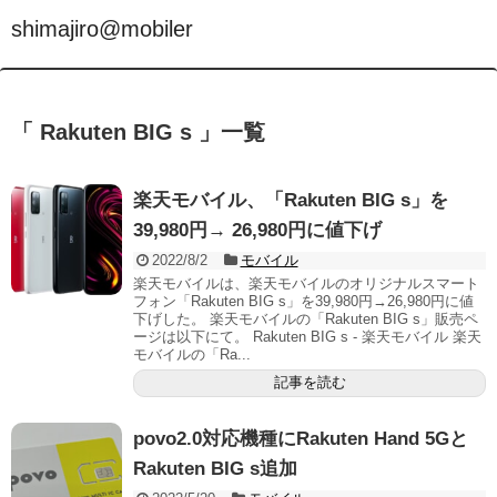
shimajiro@mobiler
「 Rakuten BIG s 」一覧
楽天モバイル、「Rakuten BIG s」を
39,980円→ 26,980円に値下げ
2022/8/2
モバイル
楽天モバイルは、楽天モバイルのオリジナルスマート
フォン「Rakuten BIG s」を39,980円→26,980円に値
下げした。 楽天モバイルの「Rakuten BIG s」販売ペ
ージは以下にて。 Rakuten BIG s - 楽天モバイル 楽天
モバイルの「Ra...
記事を読む
povo2.0対応機種にRakuten Hand 5Gと
Rakuten BIG s追加