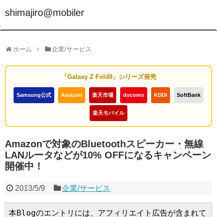
shimajiro@mobiler
ホーム
企業/サービス
「Galaxy Z Fold8」シリーズ発売
Samsung公式
Amazon
楽天市場
docomo
KDDI
SoftBank
楽天モバイル
Amazonで対象のBluetoothスピーカー・無線
LANルータなどが10% OFFになるキャンペーン
開催中！
2013/5/9
企業/サービス
本Blogのエントリには、アフィリエイト広告が含まれて