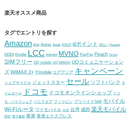
楽天オススメ商品
タグでエントリを探す
Amazon
dポイント
Anker
ASUS
d払い
ANA
Apple
Huawei
LCC
MVNO
Peach
KDDI
Kindle
mineo
PayPay
Scoot
SIMフリー
UQコミュニケーション
UQ mobile
UQ WiMAX
キャンペーン
WiMAX 2+
ズ
Y!mobile
エアアジア
セール
ソフトバンク
ジェットスター
シェアサイクル
タ
ドコモ
ドコモオンラインショップ
イムセール
ドコ
モバイル
バニラエア
プリペイドSIM
モ・バイクシェア
フィリピン
Wi-Fiルータ
楽天モバイル
台湾
ワイモバイル
成田
台北
香港
香港エクスプレス
関空
電子書籍