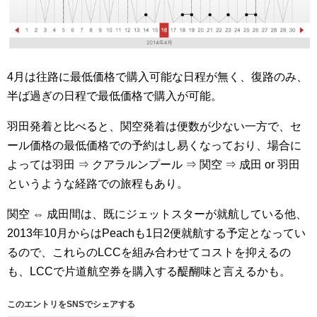
4月は往路に最低価格で購入可能な日程が無く、復路のみ、
半ば過ぎの日程で最低価格で購入が可能。
羽田発着と比べると、関空発着は便数が少ない一方で、セ
ール価格の最低価格での予約はし易くなっており、場合に
よっては羽田 ⇒ クアラルンプール ⇒ 関空 ⇒ 成田 or 羽田
というような経路での旅程もあり。
関空 ⇔ 成田間は、既にジェットスターが就航している他、
2013年10月からはPeachも1日2便就航する予定となってい
るので、これらのLCCを組み合わせてコストを抑えるの
も、LCCで片道航空券を購入する醍醐味と言えるかも。
このエントリをSNSでシェアする