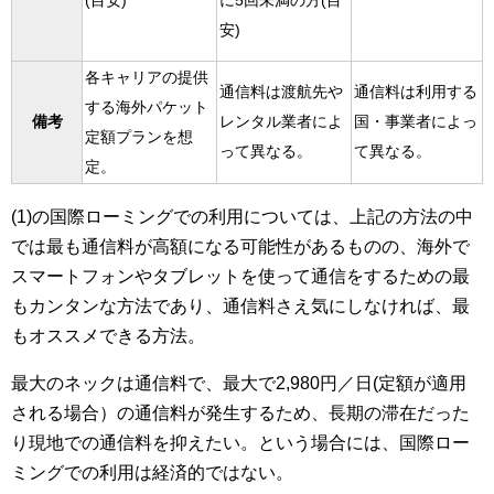
(目安)
に5回未満の方(目
安)
各キャリアの提供
通信料は渡航先や
通信料は利用する
する海外パケット
備考
レンタル業者によ
国・事業者によっ
定額プランを想
って異なる。
て異なる。
定。
(1)の国際ローミングでの利用については、上記の方法の中
では最も通信料が高額になる可能性があるものの、海外で
スマートフォンやタブレットを使って通信をするための最
もカンタンな方法であり、通信料さえ気にしなければ、最
もオススメできる方法。
最大のネックは通信料で、最大で2,980円／日(定額が適用
される場合）の通信料が発生するため、長期の滞在だった
り現地での通信料を抑えたい。という場合には、国際ロー
ミングでの利用は経済的ではない。