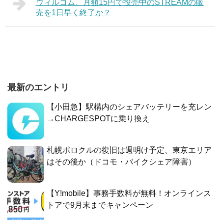
ウィルコム、月額15円で投売中のSTREAMの販
売を1日早く終了か？
最新のエントリ
【小田急】駅構内のシェアバッテリーを充レン
→CHARGESPOTに乗り換え
札幌ポロクルの復旧は週明け予定、東京エリア
はその後か（ドコモ・バイクシェア障害）
【Y!mobile】事務手数料が無料！オンラインス
トアで9月末までキャンペーン