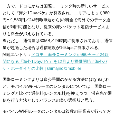
一方で、ドコモからは国際ローミング時の新しいサービス
として『海外1Dayパケ』が発表され、エリアによって980
円〜1,580円／24時間(申込から)の料金で海外でのデータ通
信が利用可能となり、従来の海外パケット定額サービスよ
りも料金が抑えられている。
※ただし、通信量は30MB／24時間に制限されており、通信
量が超過した場合は通信速度が16kbpsに制限される。
関連エントリ：
ドコモ、海外ローミングが980円〜／24時
間になる『海外1Dayパケ』を12月より提供開始／海外パ
ケ・ホーダイとの比較 | shimajiro@mobiler
国際ローミングよりは多少手間のかかる方法にはなるけれ
ど、モバイルWi-Fiルータのレンタルについては、国際ロー
ミングと比べて通信料(レンタル料)を抑えつつ、滞在先で通
信を行う方法としてバランスの良い選択肢と思う。
モバイルWi-Fiルータのレンタルは複数の事業者が行ってお