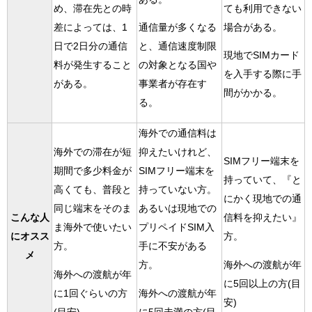
ても利用できない
め、滞在先との時
場合がある。
差によっては、1
通信量が多くなる
日で2日分の通信
と、通信速度制限
現地でSIMカード
料が発生すること
の対象となる国や
を入手する際に手
がある。
事業者が存在す
間がかかる。
る。
海外での通信料は
海外での滞在が短
抑えたいけれど、
SIMフリー端末を
期間で多少料金が
SIMフリー端末を
持っていて、『と
高くても、普段と
持っていない方。
にかく現地での通
同じ端末をそのま
あるいは現地での
こんな人
信料を抑えたい』
ま海外で使いたい
プリペイドSIM入
にオスス
方。
方。
手に不安がある
メ
海外への渡航が年
方。
海外への渡航が年
に5回以上の方(目
に1回ぐらいの方
海外への渡航が年
安)