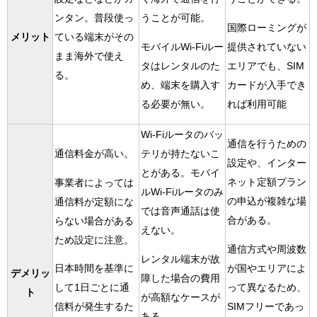
ンタン。普段使っ
うことが可能。
国際ローミングが
メリット
ている端末がその
モバイルWi-Fiルー
提供されていない
まま海外で使え
タはレンタルのた
エリアでも、SIM
る。
め、端末を購入す
カードが入手でき
る必要が無い。
れば利用可能
Wi-Fiルータのバッ
通信を行うための
通信料金が高い。
テリが持たないこ
設定や、インター
とがある。モバイ
ネット定額プラン
事業者によっては
ルWi-Fiルータのみ
の申込が複雑な場
通信料が定額にな
では音声通話は使
合がある。
らない場合がある
えない。
ため設定に注意。
通信方式や周波数
レンタル端末が故
が国やエリアによ
日本時間を基準に
デメリッ
障した場合の費用
って異なるため、
して1日ごとに通
ト
が高額なケースが
SIMフリーであっ
信料が発生するた
ある。