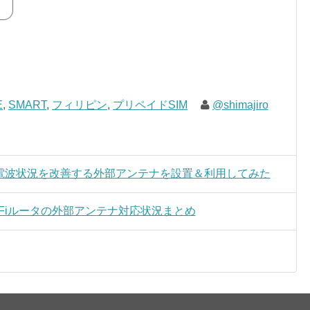
E
,
SMART
,
フィリピン
,
プリペイドSIM
@shimajiro
タの電波状況を改善する外部アンテナを設置＆利用してみた
i-Fiルータの外部アンテナ対応状況まとめ