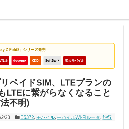
axy Z Fold8」シリーズ発売
天市場
docomo
KDDI
SoftBank
楽天モバイル
プリペイドSIM、LTEプランの
もLTEに繋がらなくなること
法不明)
/2/23
E5372
,
モバイル
,
モバイルWi-Fiルータ
,
旅行