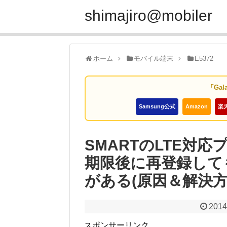
shimajiro@mobiler
ホーム
モバイル端末
E5372
「Gal
Samsung公式
Amazon
楽
SMARTのLTE対応
期限後に再登録して
がある(原因＆解決方
2014
スポンサーリンク