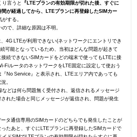
くり言うと
『LTEプランの有効期限が切れた後、すぐに
間が経過してから、LTEプランに再登録したSIMカー
気がする。
いので、詳細な原因は不明。
、4G LTEが利用できない(ネットワークにエントリでき
接続可能となっているため、当初はどんな問題が起きて
接続できないSIMカードをどの端末で使ってもLTEに接
-FiルータのネットワークをLTE固定に設定して使おう
るいは『No Service』と表示され、LTEエリア内であっても
状況。
登録などは何ら問題無く受付され、返信されるメッセージ
付された場合と同じメッセージが返信され、問題が発生
データ通信専用のSIMカードのどちらでも発生したことが
ったあと、すぐにLTEプランに再登録したSIMカードで
イドSIMでLTEプランの有効期限が切れたらすぐに再