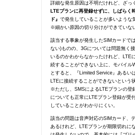
詳細な発生原因は不明だけれど、ざっ
LTEプランに再登録せずに、しばらく時
ド』
で発生していることが多いような
※細かい原因の切り分けができていな
該当する事象が発生したSIMカードでは
ない)ものの、3Gについては問題無く
いるのかわからなかったけれど、LTEに
続することができない上に、モバイルWi
とすると、『Limited Service』あ
LTEに接続することができないという
※ただし、SMSによるLTEプランの
についても正常にLTEプラン登録が受
していることがわかりにくい。
該当の問題は音声対応のSIMカード、
あるけれど、LTEプランが期限切れにな
は発生しないので、基本的には『プリペ