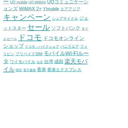
ー
UQコミュニケーシ
UQ mobile
UQ WiMAX
WiMAX 2+
ョンズ
Y!mobile
エアアジア
キャンペーン
ジェ
シェアサイクル
セール
ソフトバンク
ットスター
タイ
ドコモ
ドコモオンライン
ムセール
ショップ
バニラエア
ドコモ・バイクシェア
フィ
モバイルWi-Fiルー
プリペイドSIM
リピン
タ
楽天モバ
台湾
ワイモバイル
成田
台北
イル
香港
香港エクスプレス
関空
電子書籍