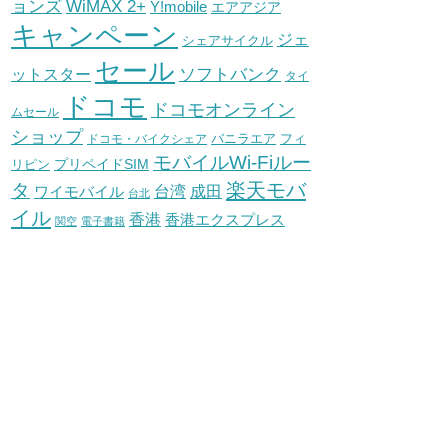
WiMAX 2+
ョンズ
Y!mobile
エアアジア
キャンペーン
ジェ
シェアサイクル
セール
ソフトバンク
ットスター
タイ
ドコモ
ドコモオンライン
ムセール
ショップ
バニラエア
ドコモ・バイクシェア
フィ
モバイルWi-Fiルー
プリペイドSIM
リピン
タ
楽天モバ
台湾
ワイモバイル
成田
台北
イル
香港
香港エクスプレス
関空
電子書籍