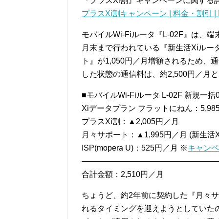
『プラスXi割』キャンペーンに関する
プラスXi割キャンペーン | 料金・割引 |
モバイルWi-Fiルータ『L-02F』は
月末まで行われている『新生活Xiルー
ト』が1,050円／月増額されるため、通
した状態の通信料は、約2,500円／月
■モバイルWi-Fiルータ L-02F 新規
Xiデータプラン フラットにねん：5,98
プラスXi割：▲2,005円／月
月々サポート：▲1,995円／月 (新生
ISP(mopera U)：525円／月 ※
キャンペ
—————————————————
合計金額：2,510円／月
ちょうど、約2年前に契約した『月々
れるタイミングを迎えようとしていた