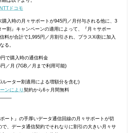
詳細は以下より。
 NTTドコモ
、端末購入時の月々サポートが945円／月付与される他に、3
ター割』キャンペーンの適用によって、『月々サポー
信料が合計で1,995円／月割引され、プラスXi割に加入
となる。
一括0円で購入時の通信料金
5円／月 (7GB／月まで利用可能)
活Xiルーター割適用による増額分を含む)
ーンにより
契約から6ヶ月間無料
———
サポート』の手厚いデータ通信回線の月々サポートが切
ので、データ通信契約でそれなりに割引の大きい月々サ