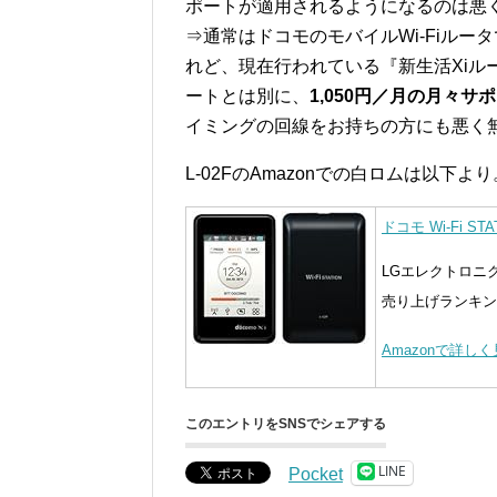
ポートが適用されるようになるのは悪く無
⇒通常はドコモのモバイルWi-Fiルー
れど、現在行われている『新生活Xiル
ートとは別に、
1,050円／月の月々サ
イミングの回線をお持ちの方にも悪く
L-02FのAmazonでの白ロムは以下より
ドコモ Wi-Fi ST
LGエレクトロニ
売り上げランキング 
Amazonで詳し
このエントリをSNSでシェアする
LINE
Pocket