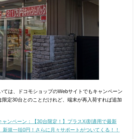
ついては、ドコモショップのWebサイトでもキャンペーン
は限定30台とのことだけれど、端末が再入荷すれば追加
ャンペーン：【30台限定！】プラスXi割適用で最新
N L-02F」新規一括0円！さらに月々サポートがついてくる！！