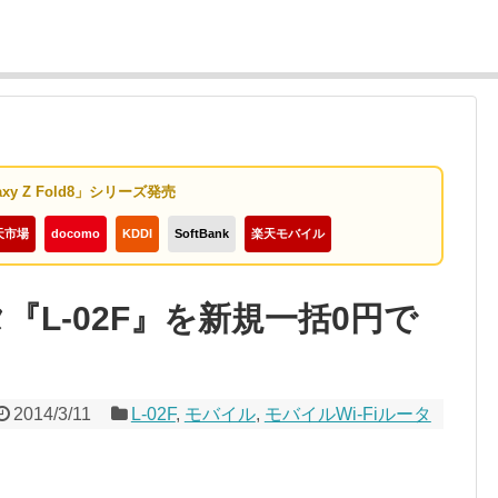
axy Z Fold8」シリーズ発売
天市場
docomo
KDDI
SoftBank
楽天モバイル
タ『L-02F』を新規一括0円で
2014/3/11
L-02F
,
モバイル
,
モバイルWi-Fiルータ