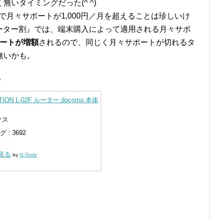
いタイミングだった(^ ^)
タで月々サポートが1,000円／月を超えることは珍しいけ
ーター割』では、端末購入によって適用される月々サポ
ポートが増額
されるので、同じく月々サポートが切れるタ
無いかも。
。
ATION L-02F ルーター docomo 本体
クス
: 3692
く見る
by
G-Tools