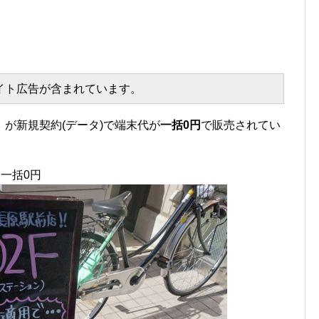
エイト広告が含まれています。
F』が新規契約(データ)で端末代が
一括0円
で販売されてい
規一括0円