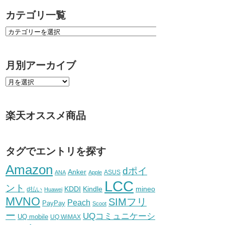
カテゴリ一覧
月別アーカイブ
楽天オススメ商品
タグでエントリを探す
Amazon
dポイ
Anker
ASUS
ANA
Apple
LCC
ント
KDDI
Kindle
mineo
d払い
Huawei
MVNO
SIMフリ
Peach
PayPay
Scoot
ー
UQコミュニケーシ
UQ mobile
UQ WiMAX