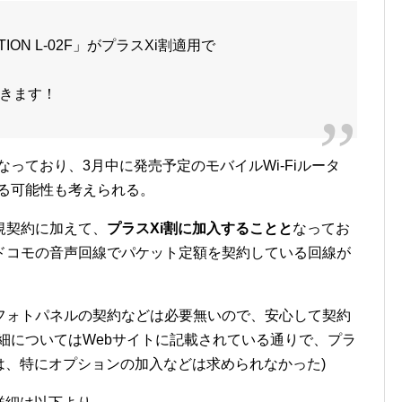
ATION L-02F」がプラスXi割適用で
きます！
なっており、3月中に発売予定のモバイルWi-Fiルータ
なる可能性も考えられる。
規契約に加えて、
プラスXi割に加入することと
なってお
ドコモの音声回線でパケット定額を契約している回線が
フォトパネルの契約などは必要無いので、安心して契約
細についてはWebサイトに記載されている通りで、プラ
は、特にオプションの加入などは求められなかった)