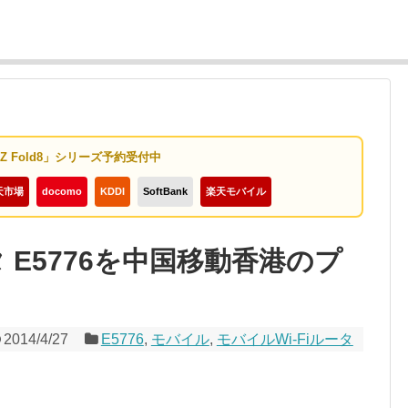
y Z Fold8」シリーズ予約受付中
天市場
docomo
KDDI
SoftBank
楽天モバイル
タ E5776を中国移動香港のプ
2014/4/27
E5776
,
モバイル
,
モバイルWi-Fiルータ