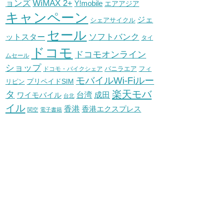
WiMAX 2+
ョンズ
Y!mobile
エアアジア
キャンペーン
ジェ
シェアサイクル
セール
ソフトバンク
ットスター
タイ
ドコモ
ドコモオンライン
ムセール
ショップ
バニラエア
ドコモ・バイクシェア
フィ
モバイルWi-Fiルー
プリペイドSIM
リピン
タ
楽天モバ
台湾
ワイモバイル
成田
台北
イル
香港
香港エクスプレス
関空
電子書籍