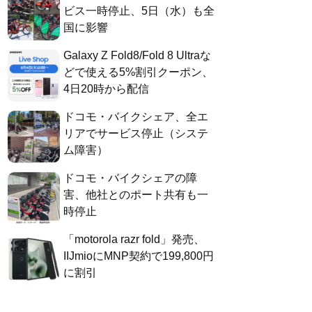
ビス一時停止、5日（水）も全
国に影響
Galaxy Z Fold8/Fold 8 Ultraな
どで使える5%割引クーポン、
4日20時から配信
ドコモ・バイクシェア、全エ
リアでサービス停止（システ
ム障害）
ドコモ・バイクシェアの障
害、他社とのポート共有も一
時停止
「motorola razr fold」発売、
IIJmioにMNP契約で199,800円
に割引