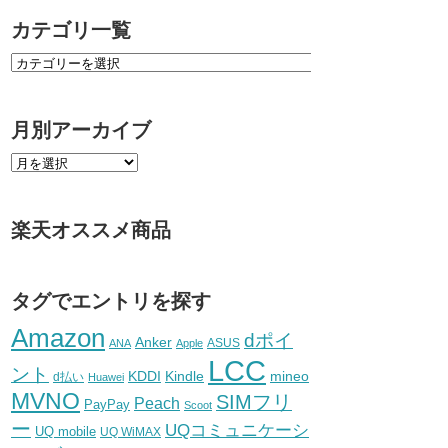
カテゴリ一覧
月別アーカイブ
楽天オススメ商品
タグでエントリを探す
Amazon
dポイ
Anker
ASUS
ANA
Apple
LCC
ント
KDDI
Kindle
mineo
d払い
Huawei
MVNO
SIMフリ
Peach
PayPay
Scoot
ー
UQコミュニケーシ
UQ mobile
UQ WiMAX