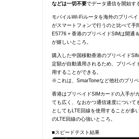
などは一切不要
でデータ通信を開始す
モバイルWi-Fiルータを海外のプリペ
がスマートフォンで行うのと比べて手
E5776 + 香港のプリペイドSIMは
が嬉しいところ。
購入した中国移動香港のプリペイドSIMカ
定額が自動適用されるため、プリペイド
用することができる。
※これは、SmarToneなど他社のプリ
香港はプリペイドSIMカードの入手が
ても広く、なおかつ通信速度について
としてもLTE回線を使用することが多
のLTE回線の心強いところ。
■スピードテスト結果