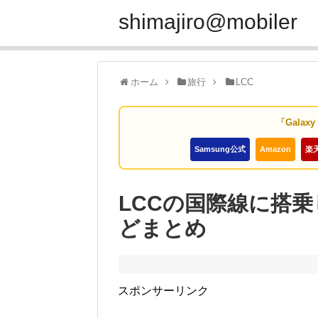
shimajiro@mobiler
ホーム
旅行
LCC
「Galax
Samsung公式
Amazon
楽
LCCの国際線に搭
どまとめ
スポンサーリンク