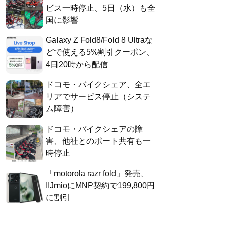
ビス一時停止、5日（水）も全
国に影響
Galaxy Z Fold8/Fold 8 Ultraな
どで使える5%割引クーポン、
4日20時から配信
ドコモ・バイクシェア、全エ
リアでサービス停止（システ
ム障害）
ドコモ・バイクシェアの障
害、他社とのポート共有も一
時停止
「motorola razr fold」発売、
IIJmioにMNP契約で199,800円
に割引