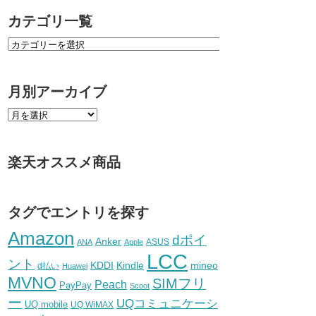
カテゴリ一覧
月別アーカイブ
楽天オススメ商品
タグでエントリを探す
Amazon
dポイ
Anker
ASUS
ANA
Apple
LCC
ント
KDDI
Kindle
mineo
d払い
Huawei
MVNO
SIMフリ
Peach
PayPay
Scoot
ー
UQコミュニケーシ
UQ mobile
UQ WiMAX