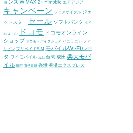
WiMAX 2+
ョンズ
Y!mobile
エアアジア
キャンペーン
ジェ
シェアサイクル
セール
ソフトバンク
ットスター
タイ
ドコモ
ドコモオンライン
ムセール
ショップ
バニラエア
ドコモ・バイクシェア
フィ
モバイルWi-Fiルー
プリペイドSIM
リピン
タ
楽天モバ
台湾
ワイモバイル
成田
台北
イル
香港
香港エクスプレス
関空
電子書籍