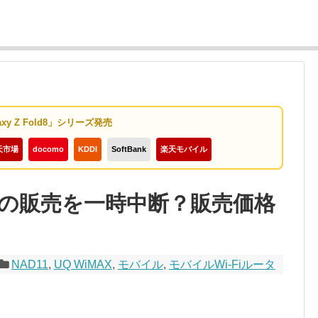
axy Z Fold8」シリーズ発売
天市場
docomo
KDDI
SoftBank
楽天モバイル
onでの販売を一時中断？販売価格
NAD11
,
UQ WiMAX
,
モバイル
,
モバイルWi-Fiルータ