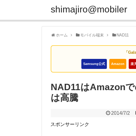
shimajiro@mobiler
ホーム
モバイル端末
NAD11
「Gal
Samsung公式
Amazon
楽
NAD11はAmaz
は高騰
2014/7/2
スポンサーリンク