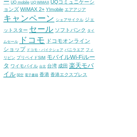
ー
UQコミュニケーシ
UQ mobile
UQ WiMAX
WiMAX 2+
ョンズ
Y!mobile
エアアジア
キャンペーン
ジェ
シェアサイクル
セール
ソフトバンク
ットスター
タイ
ドコモ
ドコモオンライン
ムセール
ショップ
バニラエア
ドコモ・バイクシェア
フィ
モバイルWi-Fiルー
プリペイドSIM
リピン
タ
楽天モバ
台湾
ワイモバイル
成田
台北
イル
香港
香港エクスプレス
関空
電子書籍