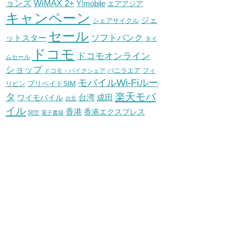
WiMAX 2+
ョンズ
Y!mobile
エアアジア
キャンペーン
ジェ
シェアサイクル
セール
ソフトバンク
ットスター
タイ
ドコモ
ドコモオンライン
ムセール
ショップ
バニラエア
ドコモ・バイクシェア
フィ
モバイルWi-Fiルー
プリペイドSIM
リピン
タ
楽天モバ
台湾
ワイモバイル
成田
台北
イル
香港
香港エクスプレス
関空
電子書籍