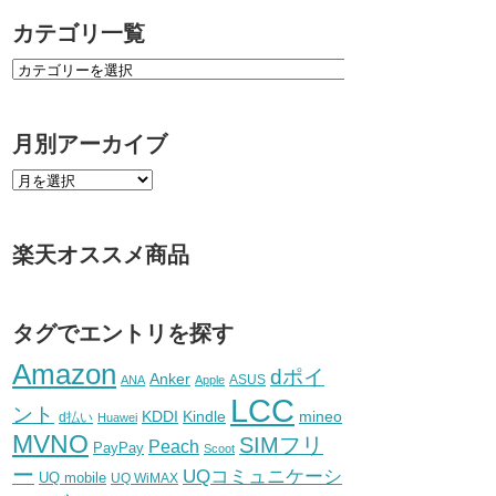
カテゴリ一覧
月別アーカイブ
楽天オススメ商品
タグでエントリを探す
Amazon
dポイ
Anker
ASUS
ANA
Apple
LCC
ント
KDDI
Kindle
mineo
d払い
Huawei
MVNO
SIMフリ
Peach
PayPay
Scoot
ー
UQコミュニケーシ
UQ mobile
UQ WiMAX