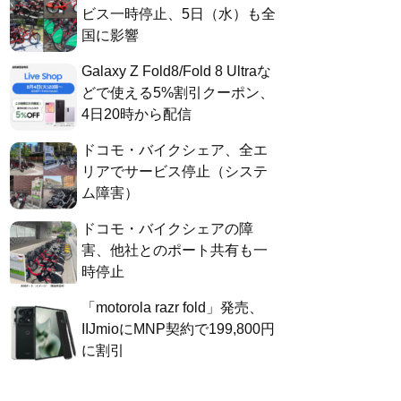
ビス一時停止、5日（水）も全
国に影響
Galaxy Z Fold8/Fold 8 Ultraな
どで使える5%割引クーポン、
4日20時から配信
ドコモ・バイクシェア、全エ
リアでサービス停止（システ
ム障害）
ドコモ・バイクシェアの障
害、他社とのポート共有も一
時停止
「motorola razr fold」発売、
IIJmioにMNP契約で199,800円
に割引