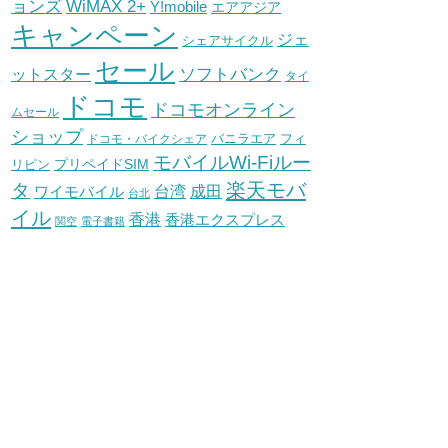
WiMAX 2+
ョンズ
Y!mobile
エアアジア
キャンペーン
ジェ
シェアサイクル
セール
ソフトバンク
ットスター
タイ
ドコモ
ドコモオンライン
ムセール
ショップ
バニラエア
ドコモ・バイクシェア
フィ
モバイルWi-Fiルー
プリペイドSIM
リピン
タ
楽天モバ
台湾
ワイモバイル
成田
台北
イル
香港
香港エクスプレス
関空
電子書籍