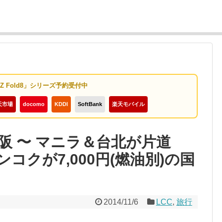
y Z Fold8」シリーズ予約受付中
天市場
docomo
KDDI
SoftBank
楽天モバイル
阪 〜 マニラ＆台北が片道
バンコクが7,000円(燃油別)の国
2014/11/6
LCC
,
旅行