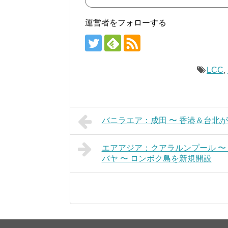
運営者をフォローする
LCC
,
バニラエア：成田 〜 香港＆台北が片
エアアジア：クアラルンプール 〜
バヤ 〜 ロンボク島を新規開設