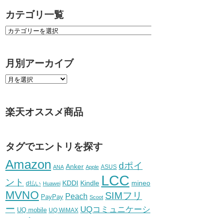
カテゴリ一覧
月別アーカイブ
楽天オススメ商品
タグでエントリを探す
Amazon
dポイ
Anker
ASUS
ANA
Apple
LCC
ント
KDDI
Kindle
mineo
d払い
Huawei
MVNO
SIMフリ
Peach
PayPay
Scoot
ー
UQコミュニケーシ
UQ mobile
UQ WiMAX