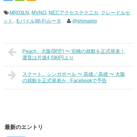
MR03LN
,
MVNO
,
NECアクセステクニカ
,
クレードルセ
ット
,
モバイルWi-Fiルータ
@shimajiro
Peach、大阪(関空) 〜 宮崎の就航を正式発表！
運賃は片道4,590円より
スクート、シンガポール 〜 高雄／高雄 〜 大阪
の就航を正式発表か - Facebookで予告
最新のエントリ