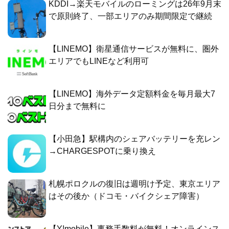
KDDI→楽天モバイルのローミングは26年9月末
で原則終了、一部エリアのみ期間限定で継続
【LINEMO】衛星通信サービスが無料に、圏外
エリアでもLINEなど利用可
【LINEMO】海外データ定額料金を毎月最大7
日分まで無料に
【小田急】駅構内のシェアバッテリーを充レン
→CHARGESPOTに乗り換え
札幌ポロクルの復旧は週明け予定、東京エリア
はその後か（ドコモ・バイクシェア障害）
【Y!mobile】事務手数料が無料！オンラインス