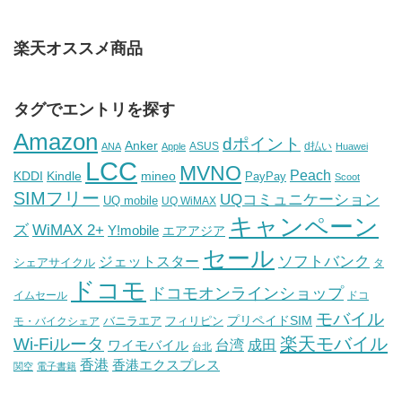
楽天オススメ商品
タグでエントリを探す
Amazon
dポイント
Anker
ASUS
d払い
ANA
Apple
Huawei
LCC
MVNO
Peach
KDDI
Kindle
mineo
PayPay
Scoot
SIMフリー
UQコミュニケーション
UQ mobile
UQ WiMAX
キャンペーン
WiMAX 2+
ズ
Y!mobile
エアアジア
セール
ソフトバンク
ジェットスター
シェアサイクル
タ
ドコモ
ドコモオンラインショップ
イムセール
ドコ
モバイル
バニラエア
プリペイドSIM
モ・バイクシェア
フィリピン
Wi-Fiルータ
楽天モバイル
台湾
ワイモバイル
成田
台北
香港
香港エクスプレス
関空
電子書籍