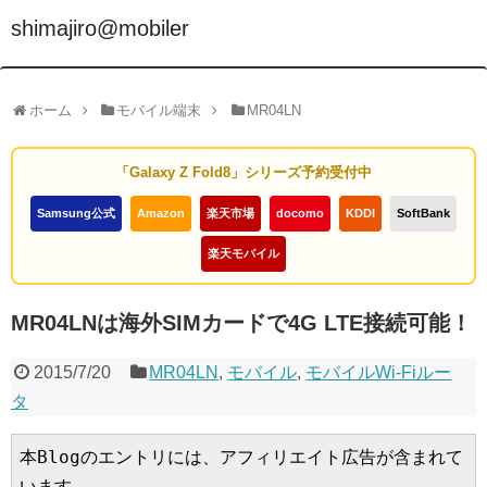
shimajiro@mobiler
ホーム
モバイル端末
MR04LN
「Galaxy Z Fold8」シリーズ予約受付中
Samsung公式
Amazon
楽天市場
docomo
KDDI
SoftBank
楽天モバイル
MR04LNは海外SIMカードで4G LTE接続可能！
2015/7/20
MR04LN
,
モバイル
,
モバイルWi-Fiルー
タ
本Blogのエントリには、アフィリエイト広告が含まれて
います。