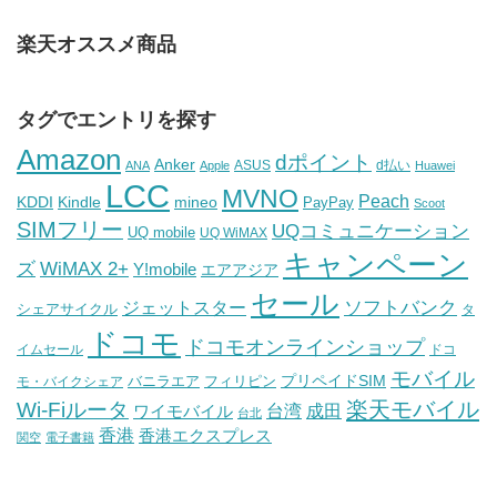
楽天オススメ商品
タグでエントリを探す
Amazon
dポイント
Anker
ASUS
d払い
ANA
Apple
Huawei
LCC
MVNO
Peach
KDDI
Kindle
mineo
PayPay
Scoot
SIMフリー
UQコミュニケーション
UQ mobile
UQ WiMAX
キャンペーン
WiMAX 2+
ズ
Y!mobile
エアアジア
セール
ソフトバンク
ジェットスター
シェアサイクル
タ
ドコモ
ドコモオンラインショップ
イムセール
ドコ
モバイル
バニラエア
プリペイドSIM
モ・バイクシェア
フィリピン
Wi-Fiルータ
楽天モバイル
台湾
ワイモバイル
成田
台北
香港
香港エクスプレス
関空
電子書籍