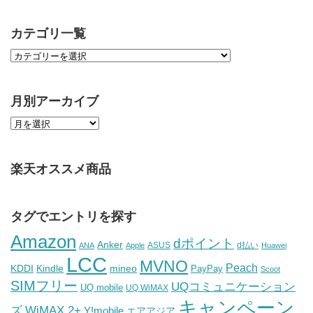
カテゴリ一覧
月別アーカイブ
楽天オススメ商品
タグでエントリを探す
Amazon
dポイント
Anker
ASUS
d払い
ANA
Apple
Huawei
LCC
MVNO
Peach
KDDI
Kindle
mineo
PayPay
Scoot
SIMフリー
UQコミュニケーション
UQ mobile
UQ WiMAX
キャンペーン
WiMAX 2+
ズ
Y!mobile
エアアジア