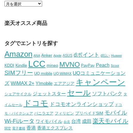
楽天オススメ商品
タグでエントリを探す
Amazon
dポイント
Anker
ASUS
d払い
ANA
Apple
Huawei
LCC
MVNO
Peach
KDDI
Kindle
mineo
PayPay
Scoot
SIMフリー
UQコミュニケーション
UQ mobile
UQ WiMAX
キャンペーン
WiMAX 2+
ズ
Y!mobile
エアアジア
セール
ソフトバンク
ジェットスター
シェアサイクル
タ
ドコモ
ドコモオンラインショップ
イムセール
ドコ
モバイル
バニラエア
プリペイドSIM
モ・バイクシェア
フィリピン
Wi-Fiルータ
楽天モバイル
台湾
ワイモバイル
成田
台北
香港
香港エクスプレス
関空
電子書籍