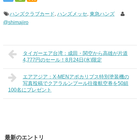
ハンズクラブカード
,
ハンズメッセ
,
東急ハンズ
@shimajiro
タイガーエア台湾：成田・関空から高雄が片道
4,777円のセール！8月24日(水)限定
エアアジア：X-MENアポカリプス特別塗装機の
写真投稿でクアラルンプール往復航空券を50組
100名にプレゼント
最新のエントリ