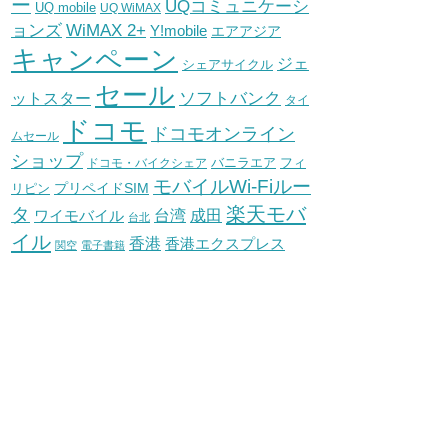
ー
UQコミュニケーシ
UQ mobile
UQ WiMAX
WiMAX 2+
ョンズ
Y!mobile
エアアジア
キャンペーン
ジェ
シェアサイクル
セール
ソフトバンク
ットスター
タイ
ドコモ
ドコモオンライン
ムセール
ショップ
バニラエア
ドコモ・バイクシェア
フィ
モバイルWi-Fiルー
プリペイドSIM
リピン
タ
楽天モバ
台湾
ワイモバイル
成田
台北
イル
香港
香港エクスプレス
関空
電子書籍