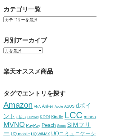
カテゴリ一覧
月別アーカイブ
楽天オススメ商品
タグでエントリを探す
Amazon
dポイ
Anker
ASUS
ANA
Apple
LCC
ント
KDDI
Kindle
mineo
d払い
Huawei
MVNO
SIMフリ
Peach
PayPay
Scoot
ー
UQコミュニケーシ
UQ mobile
UQ WiMAX