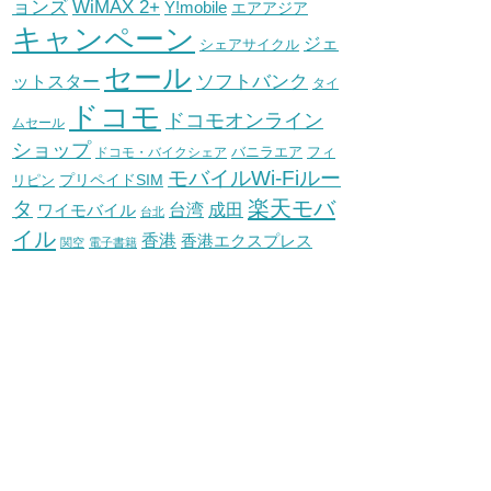
WiMAX 2+
ョンズ
Y!mobile
エアアジア
キャンペーン
ジェ
シェアサイクル
セール
ソフトバンク
ットスター
タイ
ドコモ
ドコモオンライン
ムセール
ショップ
バニラエア
ドコモ・バイクシェア
フィ
モバイルWi-Fiルー
プリペイドSIM
リピン
タ
楽天モバ
台湾
ワイモバイル
成田
台北
イル
香港
香港エクスプレス
関空
電子書籍