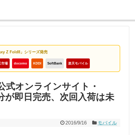
axy Z Fold8」シリーズ発売
天市場
docomo
KDDI
SoftBank
楽天モバイル
s：公式オンラインサイト・
荷分が即日完売、次回入荷は未
2016/9/16
モバイル