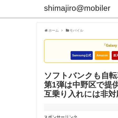
shimajiro@mobiler
ホーム
モバイル
「Galax
Samsung公式
Amazon
楽
ソフトバンクも自転
第1弾は中野区で提供
互乗り入れには非対
スポンサーリンク