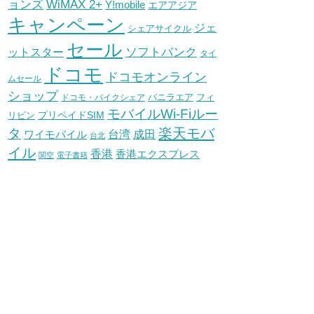
WiMAX 2+
ョンズ
Y!mobile
エアアジア
キャンペーン
ジェ
シェアサイクル
セール
ソフトバンク
ットスター
タイ
ドコモ
ドコモオンライン
ムセール
ショップ
バニラエア
ドコモ・バイクシェア
フィ
モバイルWi-Fiルー
プリペイドSIM
リピン
タ
楽天モバ
台湾
ワイモバイル
成田
台北
イル
香港
香港エクスプレス
関空
電子書籍