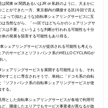
関東 or 関西あるいはJR or 私鉄のように、大まかに
つことができた一方、東京都内の隣接する区(今回で言え
によって(似たような)自転車シェアリングサービスに互
のは当然ながら、「○○区ではどちらかのシェアリングサ
ビスは不要」というような判断が行われる可能性も十分
全体の発展を阻害する可能性もあり得る。
転車シェアリングサービスが提供される可能性も考えら
のサービスとソフトバンク系のHELLO CYCLINGが
願い。
車シェアリングサービスを展開する可能性よりも、それ
増やすことに専念されそうで、単純に「ドコモ系の自転
と「ソフトバンク系の自転車シェアリングサービスが使
はする。
活用とした自転車シェアリングサービスが各地で利用可
れど、隣接したエリアでもサービス事業者が異なるが故