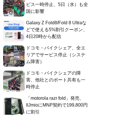
ビス一時停止、5日（水）も全
国に影響
Galaxy Z Fold8/Fold 8 Ultraな
どで使える5%割引クーポン、
4日20時から配信
ドコモ・バイクシェア、全エ
リアでサービス停止（システ
ム障害）
ドコモ・バイクシェアの障
害、他社とのポート共有も一
時停止
「motorola razr fold」発売、
IIJmioにMNP契約で199,800円
に割引