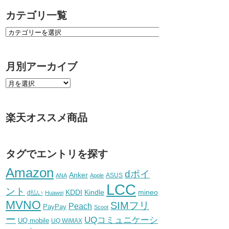
カテゴリ一覧
月別アーカイブ
楽天オススメ商品
タグでエントリを探す
Amazon
dポイ
Anker
ASUS
ANA
Apple
LCC
ント
KDDI
Kindle
mineo
d払い
Huawei
MVNO
SIMフリ
Peach
PayPay
Scoot
ー
UQコミュニケーシ
UQ mobile
UQ WiMAX