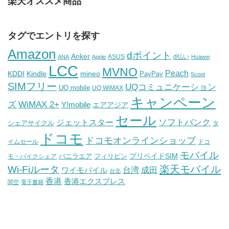
楽天オススメ商品
タグでエントリを探す
Amazon
dポイント
Anker
ASUS
d払い
ANA
Apple
Huawei
LCC
MVNO
Peach
KDDI
Kindle
mineo
PayPay
Scoot
SIMフリー
UQコミュニケーション
UQ mobile
UQ WiMAX
キャンペーン
WiMAX 2+
ズ
Y!mobile
エアアジア
セール
ソフトバンク
ジェットスター
シェアサイクル
タ
ドコモ
ドコモオンラインショップ
イムセール
ドコ
モバイル
バニラエア
プリペイドSIM
モ・バイクシェア
フィリピン
Wi-Fiルータ
楽天モバイル
台湾
ワイモバイル
成田
台北
香港
香港エクスプレス
関空
電子書籍