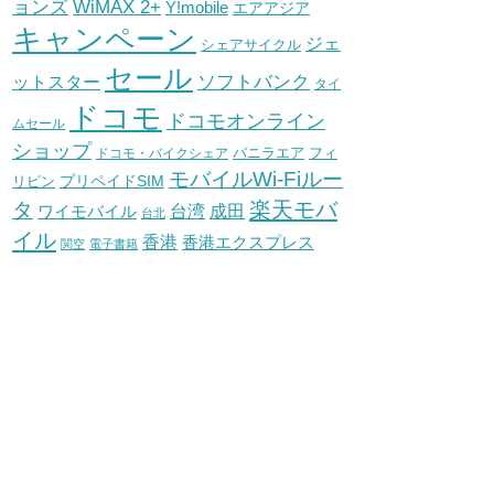
WiMAX 2+
ョンズ
Y!mobile
エアアジア
キャンペーン
ジェ
シェアサイクル
セール
ソフトバンク
ットスター
タイ
ドコモ
ドコモオンライン
ムセール
ショップ
バニラエア
ドコモ・バイクシェア
フィ
モバイルWi-Fiルー
プリペイドSIM
リピン
タ
楽天モバ
台湾
ワイモバイル
成田
台北
イル
香港
香港エクスプレス
関空
電子書籍