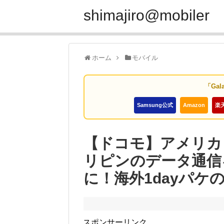
shimajiro@mobiler
ホーム
モバイル
「Gal
Samsung公式
Amazon
楽
【ドコモ】アメリカ
リピンのデータ通信を
に！海外1dayパ
スポンサーリンク