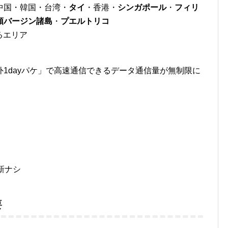
中国・韓国・台湾・
タイ
・香港・
シンガポール
・
フィリ
領バージン諸島
・
プエルトリコ
るエリア
1dayパケ」で高速通信できるデータ通信量が無制限に
新ナシ
要