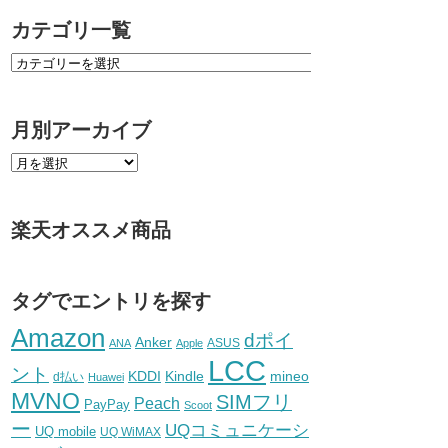
カテゴリ一覧
月別アーカイブ
楽天オススメ商品
タグでエントリを探す
Amazon
dポイ
Anker
ASUS
ANA
Apple
LCC
ント
KDDI
Kindle
mineo
d払い
Huawei
MVNO
SIMフリ
Peach
PayPay
Scoot
ー
UQコミュニケーシ
UQ mobile
UQ WiMAX