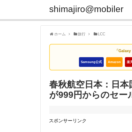
shimajiro@mobiler
ホーム
旅行
LCC
「Galax
Samsung公式
Amazon
楽
春秋航空日本：日本
が999円からのセール
スポンサーリンク