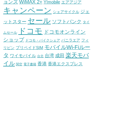
WiMAX 2+
ョンズ
Y!mobile
エアアジア
キャンペーン
ジェ
シェアサイクル
セール
ソフトバンク
ットスター
タイ
ドコモ
ドコモオンライン
ムセール
ショップ
バニラエア
ドコモ・バイクシェア
フィ
モバイルWi-Fiルー
プリペイドSIM
リピン
タ
楽天モバ
台湾
ワイモバイル
成田
台北
イル
香港
香港エクスプレス
関空
電子書籍