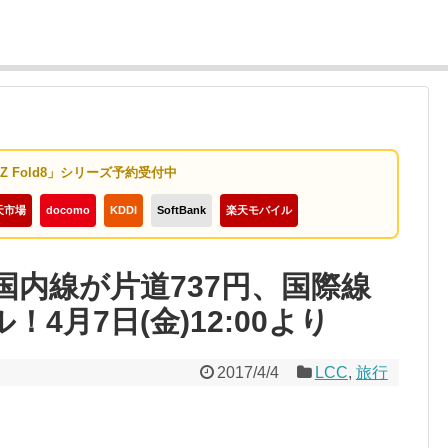
y Z Fold8」シリーズ予約受付中
天市場
docomo
KDDI
SoftBank
楽天モバイル
国内線が片道737円、国際線
！4月7日(金)12:00より
2017/4/4
LCC
,
旅行