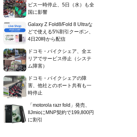
ビス一時停止、5日（水）も全
国に影響
Galaxy Z Fold8/Fold 8 Ultraな
どで使える5%割引クーポン、
4日20時から配信
ドコモ・バイクシェア、全エ
リアでサービス停止（システ
ム障害）
ドコモ・バイクシェアの障
害、他社とのポート共有も一
時停止
「motorola razr fold」発売、
IIJmioにMNP契約で199,800円
に割引