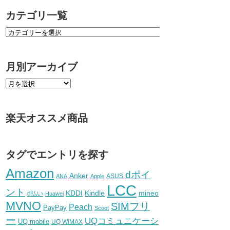
カテゴリ一覧
月別アーカイブ
楽天オススメ商品
タグでエントリを探す
Amazon
dポイ
Anker
ASUS
ANA
Apple
LCC
ント
KDDI
Kindle
mineo
d払い
Huawei
MVNO
SIMフリ
Peach
PayPay
Scoot
ー
UQコミュニケーシ
UQ mobile
UQ WiMAX