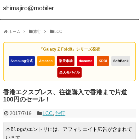
shimajiro@mobiler
ホーム
旅行
LCC
「Galaxy Z Fold8」シリーズ発売
Samsung公式
Amazon
楽天市場
docomo
KDDI
SoftBank
楽天モバイル
香港エクスプレス、往復購入で香港まで片道
100円のセール！
2017/7/19
LCC
,
旅行
本Blogのエントリには、アフィリエイト広告が含まれて
います。