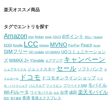
楽天オススメ商品
タグでエントリを探す
Amazon
dポイント
Anker
ASUS
d払い
ANA
Apple
Huawei
LCC
MVNO
Peach
KDDI
Kindle
mineo
PayPay
Scoot
SIMフリー
UQコミュニケーション
UQ mobile
UQ WiMAX
キャンペーン
WiMAX 2+
ズ
Y!mobile
エアアジア
セール
ソフトバンク
ジェットスター
シェアサイクル
タ
ドコモ
ドコモオンラインショップ
イムセール
ドコ
モバイル
バニラエア
プリペイドSIM
モ・バイクシェア
フィリピン
Wi-Fiルータ
楽天モバイル
台湾
ワイモバイル
成田
台北
香港
香港エクスプレス
関空
電子書籍