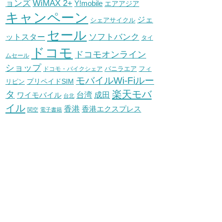
WiMAX 2+
ョンズ
Y!mobile
エアアジア
キャンペーン
ジェ
シェアサイクル
セール
ソフトバンク
ットスター
タイ
ドコモ
ドコモオンライン
ムセール
ショップ
バニラエア
ドコモ・バイクシェア
フィ
モバイルWi-Fiルー
プリペイドSIM
リピン
タ
楽天モバ
台湾
ワイモバイル
成田
台北
イル
香港
香港エクスプレス
関空
電子書籍