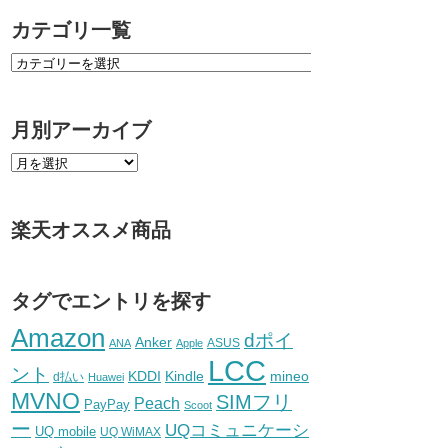
カテゴリ一覧
月別アーカイブ
楽天オススメ商品
タグでエントリを探す
Amazon
dポイ
Anker
ASUS
ANA
Apple
LCC
ント
KDDI
Kindle
mineo
d払い
Huawei
MVNO
SIMフリ
Peach
PayPay
Scoot
ー
UQコミュニケーシ
UQ mobile
UQ WiMAX