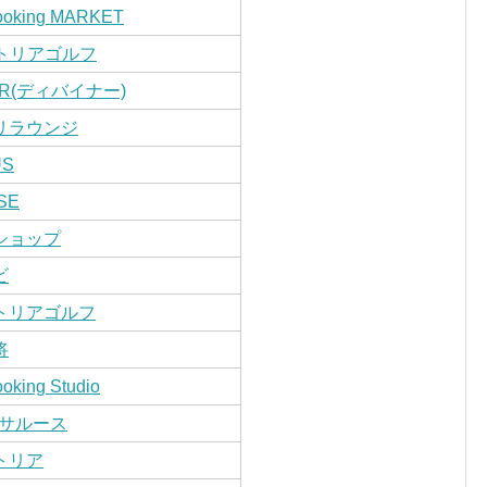
ooking MARKET
トリアゴルフ
NER(ディバイナー)
リラウンジ
US
SE
ショップ
ビ
トリアゴルフ
将
oking Studio
s☆サルース
トリア