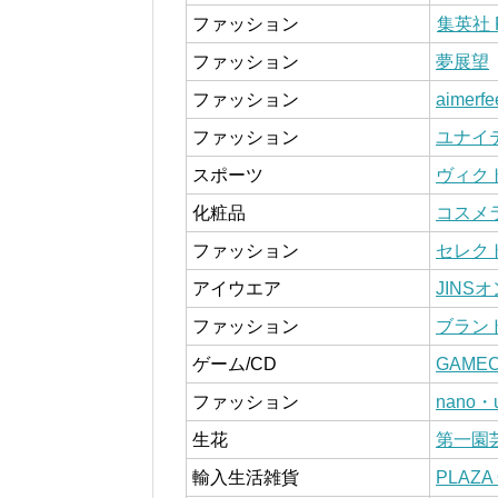
ファッション
集英社 
ファッション
夢展望
ファッション
aimer
ファッション
ユナイ
スポーツ
ヴィク
化粧品
コスメ
ファッション
セレク
アイウエア
JINS
ファッション
ブラン
ゲーム/CD
GAMEC
ファッション
nano・u
生花
第一園
輸入生活雑貨
PLAZA 