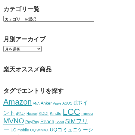
カテゴリ一覧
月別アーカイブ
楽天オススメ商品
タグでエントリを探す
Amazon
dポイ
Anker
ASUS
ANA
Apple
LCC
ント
KDDI
Kindle
mineo
d払い
Huawei
MVNO
SIMフリ
Peach
PayPay
Scoot
ー
UQコミュニケーシ
UQ mobile
UQ WiMAX