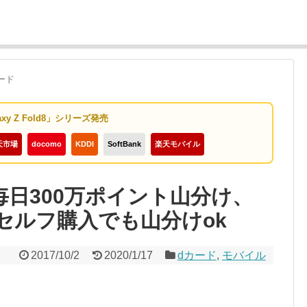
ード
axy Z Fold8」シリーズ発売
天市場
docomo
KDDI
SoftBank
楽天モバイル
】毎日300万ポイント山分け、
のセルフ購入でも山分けok
2017/10/2
2020/1/17
dカード
,
モバイル