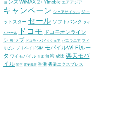
WiMAX 2+
ョンズ
Y!mobile
エアアジア
キャンペーン
ジェ
シェアサイクル
セール
ソフトバンク
ットスター
タイ
ドコモ
ドコモオンライン
ムセール
ショップ
バニラエア
ドコモ・バイクシェア
フィ
モバイルWi-Fiルー
プリペイドSIM
リピン
タ
楽天モバ
台湾
ワイモバイル
成田
台北
イル
香港
香港エクスプレス
関空
電子書籍