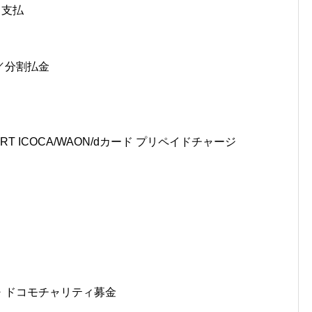
る支払
／分割払金
SMART ICOCA/WAON/dカード プリペイドチャージ
・ドコモチャリティ募金