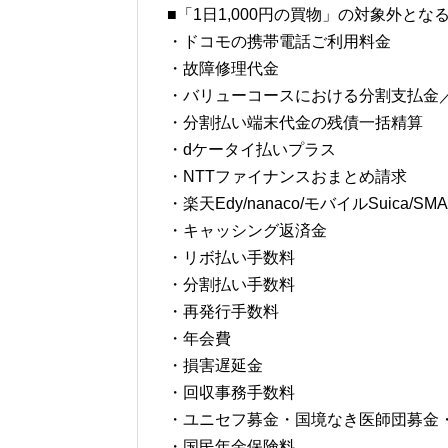
■「1日1,000円の買物」の対象外とな
・ドコモの携帯電話ご利用料金
・故障修理代金
・バリューコースにおける分割支払金
・分割払い端末代金の残債一括精算
・dケータイ払いプラス
・NTTファイナンスおまとめ請求
・楽天Edy/nanaco/モバイルSuica/
・キャッシング返済金
・リボ払い手数料
・分割払い手数料
・再発行手数料
・年会費
・損害遅延金
・回収事務手数料
・ユニセフ募金・国境なき医師団募金
・国民年金保険料