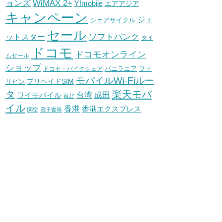
WiMAX 2+
ョンズ
Y!mobile
エアアジア
キャンペーン
ジェ
シェアサイクル
セール
ソフトバンク
ットスター
タイ
ドコモ
ドコモオンライン
ムセール
ショップ
バニラエア
ドコモ・バイクシェア
フィ
モバイルWi-Fiルー
プリペイドSIM
リピン
タ
楽天モバ
台湾
ワイモバイル
成田
台北
イル
香港
香港エクスプレス
関空
電子書籍