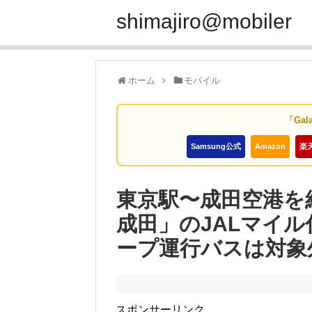
shimajiro@mobiler
ホーム
モバイル
「Gal
Samsung公式
Amazon
楽
東京駅〜成田空港を
成田」のJALマイ
ープ運行バスは対象
スポンサーリンク