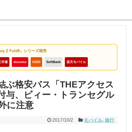
axy Z Fold8」シリーズ発売
天市場
docomo
KDDI
SoftBank
楽天モバイル
結ぶ格安バス「THEアクセス
ル付与、ビィー・トランセグル
外に注意
2017/10/2
モバイル
,
旅行