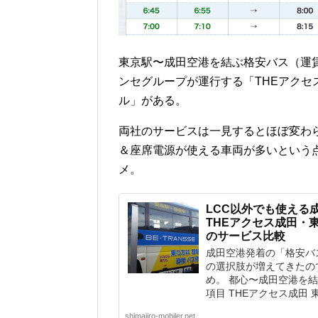
東京駅〜成田空港を結ぶ格安バス（運賃が
ンセグループが運行する「THEアク
ル」がある。
両社のサービスは一見するとほぼ変わ
＆座席電源が使える車両が多いという
メ。
LCC以外でも使える
THEアクセス成田・
のサービス比較
成田空港発着の「格安バス
の選択肢が増えてきたの
め。 都心〜成田空港を
項目 THEアクセス成田 東京
shimajiro-mobiler.net