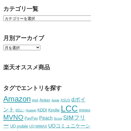
カテゴリ一覧
月別アーカイブ
楽天オススメ商品
タグでエントリを探す
Amazon
dポイ
Anker
ASUS
ANA
Apple
LCC
ント
KDDI
Kindle
mineo
d払い
Huawei
MVNO
SIMフリ
Peach
PayPay
Scoot
ー
UQコミュニケーシ
UQ mobile
UQ WiMAX