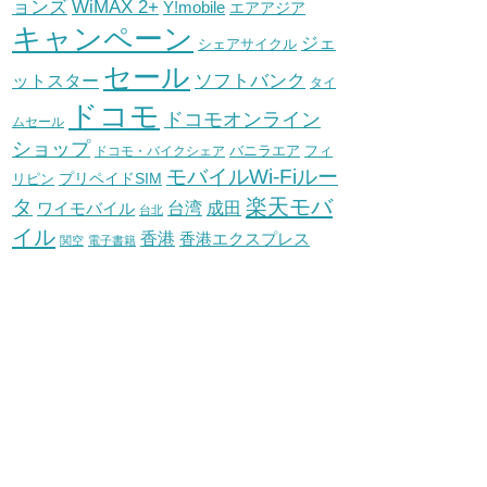
WiMAX 2+
ョンズ
Y!mobile
エアアジア
キャンペーン
ジェ
シェアサイクル
セール
ソフトバンク
ットスター
タイ
ドコモ
ドコモオンライン
ムセール
ショップ
バニラエア
ドコモ・バイクシェア
フィ
モバイルWi-Fiルー
プリペイドSIM
リピン
タ
楽天モバ
台湾
ワイモバイル
成田
台北
イル
香港
香港エクスプレス
関空
電子書籍