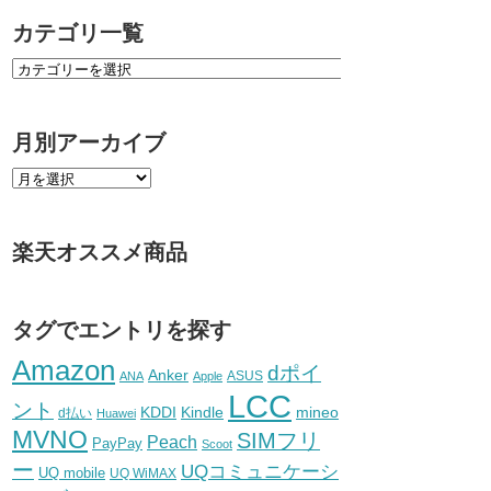
カテゴリ一覧
月別アーカイブ
楽天オススメ商品
タグでエントリを探す
Amazon
dポイ
Anker
ASUS
ANA
Apple
LCC
ント
KDDI
Kindle
mineo
d払い
Huawei
MVNO
SIMフリ
Peach
PayPay
Scoot
ー
UQコミュニケーシ
UQ mobile
UQ WiMAX