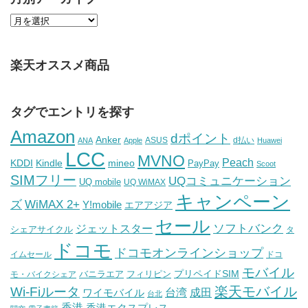
楽天オススメ商品
タグでエントリを探す
Amazon
dポイント
Anker
ASUS
d払い
ANA
Apple
Huawei
LCC
MVNO
Peach
KDDI
Kindle
mineo
PayPay
Scoot
SIMフリー
UQコミュニケーション
UQ mobile
UQ WiMAX
キャンペーン
WiMAX 2+
ズ
Y!mobile
エアアジア
セール
ソフトバンク
ジェットスター
シェアサイクル
タ
ドコモ
ドコモオンラインショップ
イムセール
ドコ
モバイル
バニラエア
プリペイドSIM
モ・バイクシェア
フィリピン
Wi-Fiルータ
楽天モバイル
台湾
ワイモバイル
成田
台北
香港