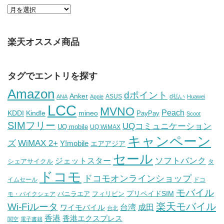
楽天オススメ商品
タグでエントリを探す
Amazon
dポイント
Anker
ASUS
d払い
ANA
Apple
Huawei
LCC
MVNO
Peach
KDDI
Kindle
mineo
PayPay
Scoot
SIMフリー
UQコミュニケーション
UQ mobile
UQ WiMAX
キャンペーン
WiMAX 2+
ズ
Y!mobile
エアアジア
セール
ソフトバンク
ジェットスター
シェアサイクル
タ
ドコモ
ドコモオンラインショップ
イムセール
ドコ
モバイル
バニラエア
プリペイドSIM
モ・バイクシェア
フィリピン
Wi-Fiルータ
楽天モバイル
台湾
ワイモバイル
成田
台北
香港
香港エクスプレス
関空
電子書籍