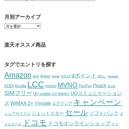
月別アーカイブ
楽天オススメ商品
タグでエントリを探す
Amazon
dポイント
Anker
ASUS
d払い
ANA
Apple
Huawei
LCC
MVNO
Peach
KDDI
Kindle
mineo
PayPay
Scoot
SIMフリー
UQコミュニケーション
UQ mobile
UQ WiMAX
キャンペーン
WiMAX 2+
ズ
Y!mobile
エアアジア
セール
ソフトバンク
ジェットスター
シェアサイクル
タ
ドコモ
ドコモオンラインショップ
イムセール
ドコ