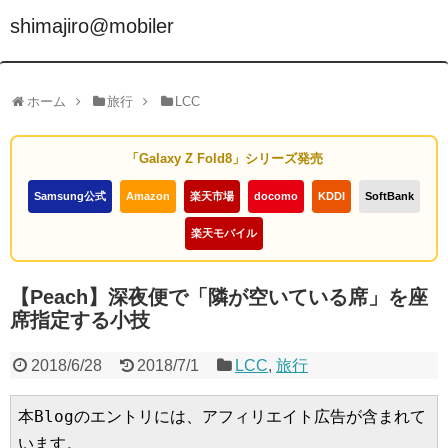
shimajiro@mobiler
ホーム
旅行
LCC
「Galaxy Z Fold8」シリーズ発売
Samsung公式
Amazon
楽天市場
docomo
KDDI
SoftBank
楽天モバイル
【Peach】深夜便で「隣が空いている席」を座
席指定する小技
2018/6/28
2018/7/1
LCC
,
旅行
本Blogのエントリには、アフィリエイト広告が含まれて
います。