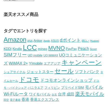
楽天オススメ商品
タグでエントリを探す
Amazon
dポイント
Anker
ASUS
d払い
ANA
Apple
Huawei
LCC
MVNO
Peach
KDDI
Kindle
mineo
PayPay
Scoot
SIMフリー
UQコミュニケーション
UQ mobile
UQ WiMAX
キャンペーン
WiMAX 2+
ズ
Y!mobile
エアアジア
セール
ソフトバンク
ジェットスター
シェアサイクル
タ
ドコモ
ドコモオンラインショップ
イムセール
ドコ
モバイル
バニラエア
プリペイドSIM
モ・バイクシェア
フィリピン
Wi-Fiルータ
楽天モバイル
台湾
ワイモバイル
成田
台北
香港
香港エクスプレス
関空
電子書籍